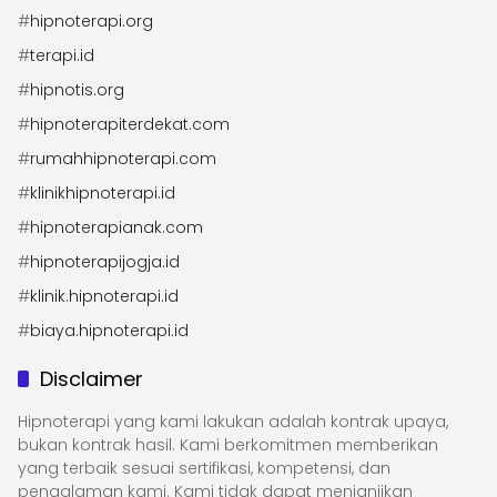
#
hipnoterapi.org
#
terapi.id
#
hipnotis.org
#
hipnoterapiterdekat.com
#
rumahhipnoterapi.com
#
klinikhipnoterapi.id
#
hipnoterapianak.com
#
hipnoterapijogja.id
#
klinik.hipnoterapi.id
#
biaya.hipnoterapi.id
Disclaimer
Hipnoterapi yang kami lakukan adalah kontrak upaya,
bukan kontrak hasil. Kami berkomitmen memberikan
yang terbaik sesuai sertifikasi, kompetensi, dan
pengalaman kami. Kami tidak dapat menjanjikan