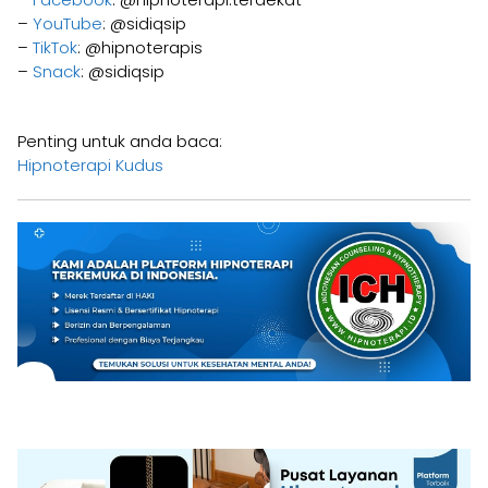
–
YouTube
: @sidiqsip
–
TikTok
: @hipnoterapis
–
Snack
: @sidiqsip
Penting untuk anda baca:
Hipnoterapi Kudus