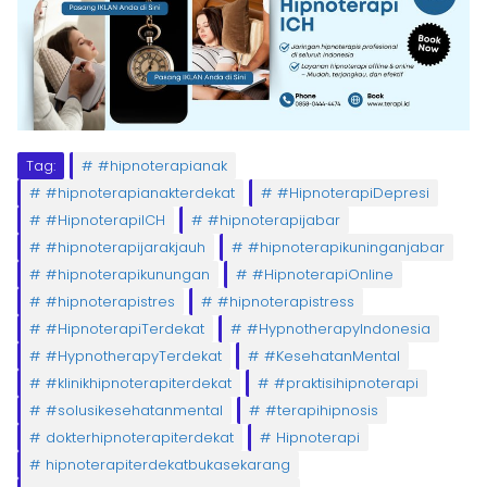
Tag:
#hipnoterapianak
#hipnoterapianakterdekat
#HipnoterapiDepresi
#HipnoterapiICH
#hipnoterapijabar
#hipnoterapijarakjauh
#hipnoterapikuninganjabar
#hipnoterapikunungan
#HipnoterapiOnline
#hipnoterapistres
#hipnoterapistress
#HipnoterapiTerdekat
#HypnotherapyIndonesia
#HypnotherapyTerdekat
#KesehatanMental
#klinikhipnoterapiterdekat
#praktisihipnoterapi
#solusikesehatanmental
#terapihipnosis
dokterhipnoterapiterdekat
Hipnoterapi
hipnoterapiterdekatbukasekarang