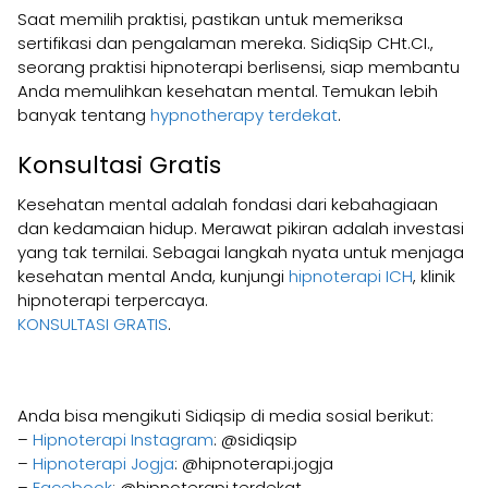
Saat memilih praktisi, pastikan untuk memeriksa
sertifikasi dan pengalaman mereka. SidiqSip CHt.CI.,
seorang praktisi hipnoterapi berlisensi, siap membantu
Anda memulihkan kesehatan mental. Temukan lebih
banyak tentang
hypnotherapy terdekat
.
Konsultasi Gratis
Kesehatan mental adalah fondasi dari kebahagiaan
dan kedamaian hidup. Merawat pikiran adalah investasi
yang tak ternilai. Sebagai langkah nyata untuk menjaga
kesehatan mental Anda, kunjungi
hipnoterapi ICH
, klinik
hipnoterapi terpercaya.
KONSULTASI GRATIS
.
Anda bisa mengikuti Sidiqsip di media sosial berikut:
–
Hipnoterapi Instagram
: @sidiqsip
–
Hipnoterapi Jogja
: @hipnoterapi.jogja
–
Facebook
: @hipnoterapi.terdekat