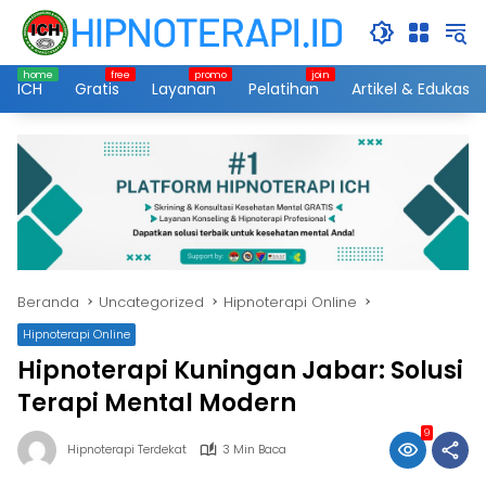
Langsung
ke
konten
ICH
Gratis
Layanan
Pelatihan
Artikel & Edukasi
Beranda
Uncategorized
Hipnoterapi Online
Hipnoterapi Online
Hipnoterapi Kuningan Jabar: Solusi
Terapi Mental Modern
9
Hipnoterapi Terdekat
3 Min Baca