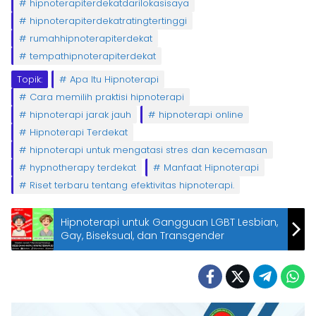
hipnoterapiterdekatdarilokasisaya
hipnoterapiterdekatratingtertinggi
rumahhipnoterapiterdekat
tempathipnoterapiterdekat
Topik:
Apa Itu Hipnoterapi
Cara memilih praktisi hipnoterapi
hipnoterapi jarak jauh
hipnoterapi online
Hipnoterapi Terdekat
hipnoterapi untuk mengatasi stres dan kecemasan
hypnotherapy terdekat
Manfaat Hipnoterapi
Riset terbaru tentang efektivitas hipnoterapi.
Hipnoterapi untuk Gangguan LGBT Lesbian,
Gay, Biseksual, dan Transgender