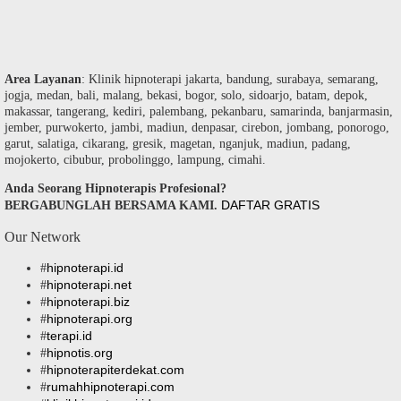
Area Layanan
: Klinik hipnoterapi jakarta, bandung, surabaya, semarang,
jogja, medan, bali, malang, bekasi, bogor, solo, sidoarjo, batam, depok,
makassar, tangerang, kediri, palembang, pekanbaru, samarinda, banjarmasin,
jember, purwokerto, jambi, madiun, denpasar, cirebon, jombang, ponorogo,
garut, salatiga, cikarang, gresik, magetan, nganjuk, madiun, padang,
mojokerto, cibubur, probolinggo, lampung, cimahi.
Anda Seorang Hipnoterapis Profesional?
DAFTAR GRATIS
BERGABUNGLAH BERSAMA KAMI.
Our Network
hipnoterapi.id
#
hipnoterapi.net
#
hipnoterapi.biz
#
hipnoterapi.org
#
terapi.id
#
hipnotis.org
#
hipnoterapiterdekat.com
#
rumahhipnoterapi.com
#