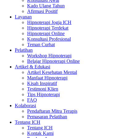
Konsultasi Awal
Kado Ulang Tahun
Afirmasi Positif
Layanan
Hipnoterapi Jogja ICH
Hipnoterapi Terdekat
Hipnoterapi Online
Konsultasi Profesional
Teman Curhat
Pelatihan
Workshop Hipnoterapi
Belajar Hipnoterapi Online
Artikel & Edukasi
Artikel Kesehatan Mental
Manfaat Hipnoterapi
Kisah Inspiratif
Testimoni Klien
Tips Hipnoterapi
FAQ
Kolaborasi
Pendaftaran Mitra Terapis
Pemasaran Pelatihan
Tentang ICH
Tentang ICH
Kontak Kami