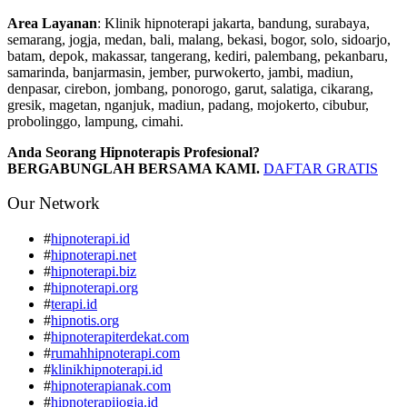
Area Layanan
: Klinik hipnoterapi jakarta, bandung, surabaya,
semarang, jogja, medan, bali, malang, bekasi, bogor, solo, sidoarjo,
batam, depok, makassar, tangerang, kediri, palembang, pekanbaru,
samarinda, banjarmasin, jember, purwokerto, jambi, madiun,
denpasar, cirebon, jombang, ponorogo, garut, salatiga, cikarang,
gresik, magetan, nganjuk, madiun, padang, mojokerto, cibubur,
probolinggo, lampung, cimahi.
Anda Seorang Hipnoterapis Profesional?
BERGABUNGLAH BERSAMA KAMI.
DAFTAR GRATIS
Our Network
#
hipnoterapi.id
#
hipnoterapi.net
#
hipnoterapi.biz
#
hipnoterapi.org
#
terapi.id
#
hipnotis.org
#
hipnoterapiterdekat.com
#
rumahhipnoterapi.com
#
klinikhipnoterapi.id
#
hipnoterapianak.com
#
hipnoterapijogja.id