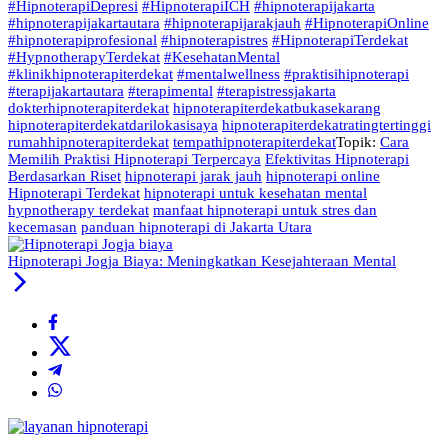
#HipnoterapiDepresi
#HipnoterapiICH
#hipnoterapijakarta
#hipnoterapijakartautara
#hipnoterapijarakjauh
#HipnoterapiOnline
#hipnoterapiprofesional
#hipnoterapistres
#HipnoterapiTerdekat
#HypnotherapyTerdekat
#KesehatanMental
#klinikhipnoterapiterdekat
#mentalwellness
#praktisihipnoterapi
#terapijakartautara
#terapimental
#terapistressjakarta
dokterhipnoterapiterdekat
hipnoterapiterdekatbukasekarang
hipnoterapiterdekatdarilokasisaya
hipnoterapiterdekatratingtertinggi
rumahhipnoterapiterdekat
tempathipnoterapiterdekat
Topik:
Cara
Memilih Praktisi Hipnoterapi Terpercaya
Efektivitas Hipnoterapi
Berdasarkan Riset
hipnoterapi jarak jauh
hipnoterapi online
Hipnoterapi Terdekat
hipnoterapi untuk kesehatan mental
hypnotherapy terdekat
manfaat hipnoterapi untuk stres dan
kecemasan
panduan hipnoterapi di Jakarta Utara
Hipnoterapi Jogja Biaya: Meningkatkan Kesejahteraan Mental