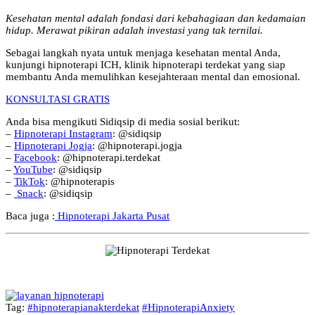
Kesehatan mental adalah fondasi dari kebahagiaan dan kedamaian
hidup. Merawat pikiran adalah investasi yang tak ternilai.
Sebagai langkah nyata untuk menjaga kesehatan mental Anda,
kunjungi hipnoterapi ICH, klinik hipnoterapi terdekat yang siap
membantu Anda memulihkan kesejahteraan mental dan emosional.
KONSULTASI GRATIS
Anda bisa mengikuti Sidiqsip di media sosial berikut:
–
Hipnoterapi Instagram
: @sidiqsip
–
Hipnoterapi Jogja
: @hipnoterapi.jogja
–
Facebook
: @hipnoterapi.terdekat
–
YouTube
: @sidiqsip
–
TikTok
: @hipnoterapis
–
Snack
: @sidiqsip
Baca juga :
Hipnoterapi Jakarta Pusat
Tag:
#hipnoterapianakterdekat
#HipnoterapiAnxiety