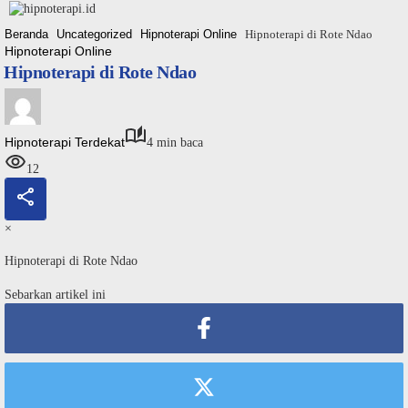
Langsung
ke
Beranda
Uncategorized
Hipnoterapi Online
Hipnoterapi di Rote Ndao
konten
Hipnoterapi Online
Hipnoterapi di Rote Ndao
Hipnoterapi Terdekat
4 min baca
12
×
Hipnoterapi di Rote Ndao
Sebarkan artikel ini