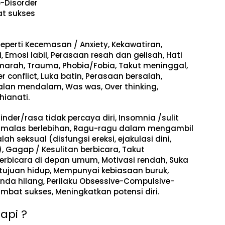
-Disorder
t sukses
eperti
Kecemasan / Anxiety, Kekawatiran,
i, Emosi labil, Perasaan resah dan gelisah, Hati
marah, Trauma, Phobia/Fobia, Takut meninggal,
er conflict, Luka batin, Perasaan bersalah,
lan mendalam, Was was, Over thinking,
hianati.
inder/rasa tidak percaya diri, Insomnia /sulit
Rasa malas berlebihan, Ragu-ragu dalam mengambil
lah seksual (disfungsi ereksi, ejakulasi dini,
), Gagap / Kesulitan berbicara, Takut
rbicara di depan umum, Motivasi rendah, Suka
ujuan hidup, Mempunyai kebiasaan buruk,
da hilang, Perilaku Obsessive-Compulsive-
bat sukses, Meningkatkan potensi diri.
api ?