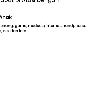
apat Di Atasi Dengan
 Anak
nenang, game, medsos/internet, handphone,
, sex dan lem.