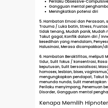
Perilaku Obsessive-Compulsive
Gangguan mental penghamba
Meningkatkan potensi diri
5. Hambatan Emosi dan Perasaan, s
Trauma / Luka batin, Stress, Frustas
tidak tenang, Mudah panik, Mudah 
Takut gagal, Konflik dalam diri / Inn
kesedihan yang mendalam, Penyesa
Halusinasi, Merasa dicampakkan/di
6. Hambatan Beraktifitas,
meliputi M
tidur, Sulit fokus / konsentrasi, 
keputusan, Sulit bersosialisasi, Masa
homosex, lesbian, bisex, vaginismus
mengungkapkan pendapat, Takut be
menunda nunda, Sulit menetapkan t
Perilaku menyimpang, Penemuan ben
Disorder, Gangguan mental pengham
Kenapa Memilih Hipnoter