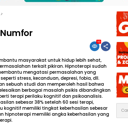
k Numfor
59
embantu masyarakat untuk hidup lebih sehat,
ermasalahan terkait pikiran. Hipnoterapi sudah
 membantu mengatasi permasalahan yang
eperti stress, kecanduan, depresi, fobia, dll.
an sebuah studi dan memperoleh hasil bahwa
nyelesaikan berbagai masalah psikis dibandingkan
rti terapi perilaku kognitif dan psikoanalisis.
asilan sebesar 38% setelah 60 sesi terapi,
Cari
u kognitif memiliki tingkat keberhasilan sebesar
untuk:
an hipnoterapi memiliki angka keberhasilan yang
erapi.