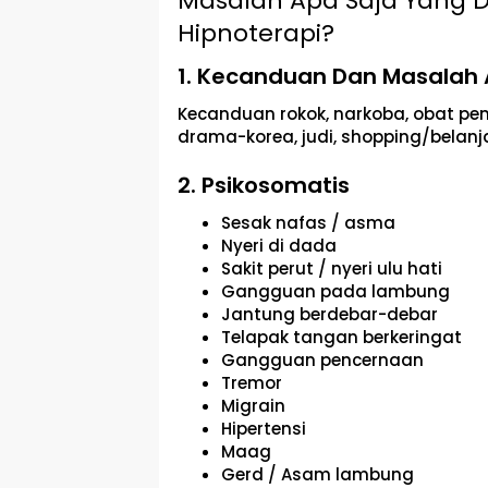
Masalah Apa Saja Yang D
Hipnoterapi?
1. Kecanduan Dan Masalah
Kecanduan rokok, narkoba, obat pe
drama-korea, judi, shopping/belanja
2. Psikosomatis
Sesak nafas / asma
Nyeri di dada
Sakit perut / nyeri ulu hati
Gangguan pada lambung
Jantung berdebar-debar
Telapak tangan berkeringat
Gangguan pencernaan
Tremor
Migrain
Hipertensi
Maag
Gerd / Asam lambung