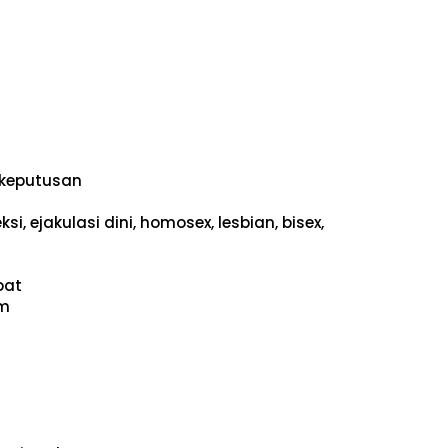
keputusan
i, ejakulasi dini, homosex, lesbian, bisex,
pat
um