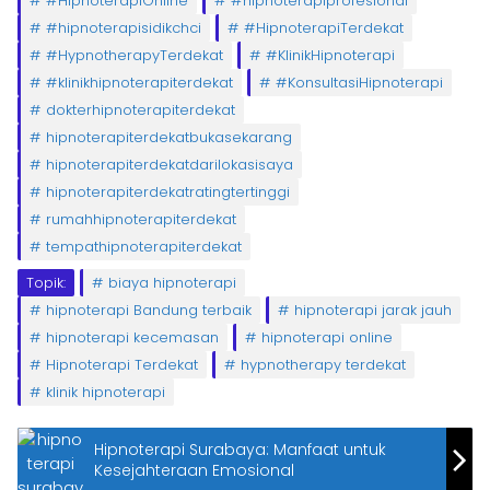
#HipnoterapiOnline
#hipnoterapiprofesional
#hipnoterapisidikchci
#HipnoterapiTerdekat
#HypnotherapyTerdekat
#KlinikHipnoterapi
#klinikhipnoterapiterdekat
#KonsultasiHipnoterapi
dokterhipnoterapiterdekat
hipnoterapiterdekatbukasekarang
hipnoterapiterdekatdarilokasisaya
hipnoterapiterdekatratingtertinggi
rumahhipnoterapiterdekat
tempathipnoterapiterdekat
Topik:
biaya hipnoterapi
hipnoterapi Bandung terbaik
hipnoterapi jarak jauh
hipnoterapi kecemasan
hipnoterapi online
Hipnoterapi Terdekat
hypnotherapy terdekat
klinik hipnoterapi
Hipnoterapi Surabaya: Manfaat untuk
Kesejahteraan Emosional