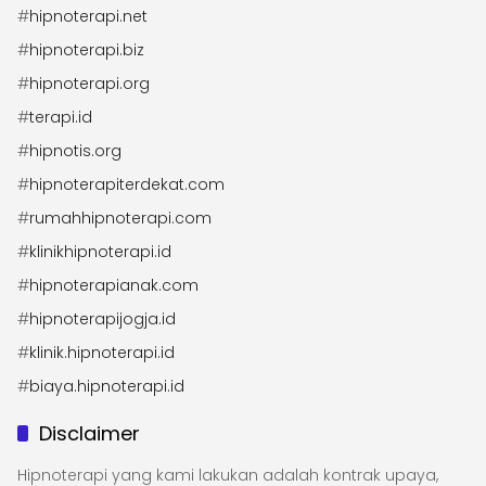
#
hipnoterapi.net
#
hipnoterapi.biz
#
hipnoterapi.org
#
terapi.id
#
hipnotis.org
#
hipnoterapiterdekat.com
#
rumahhipnoterapi.com
#
klinikhipnoterapi.id
#
hipnoterapianak.com
#
hipnoterapijogja.id
#
klinik.hipnoterapi.id
#
biaya.hipnoterapi.id
Disclaimer
Hipnoterapi yang kami lakukan adalah kontrak upaya,