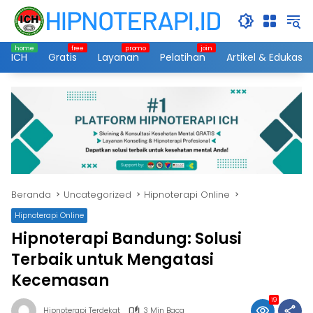
Langsung
ke
konten
ICH
Gratis
Layanan
Pelatihan
Artikel & Edukasi
Beranda
Uncategorized
Hipnoterapi Online
Hipnoterapi Online
Hipnoterapi Bandung: Solusi
Terbaik untuk Mengatasi
Kecemasan
19
Hipnoterapi Terdekat
3 Min Baca