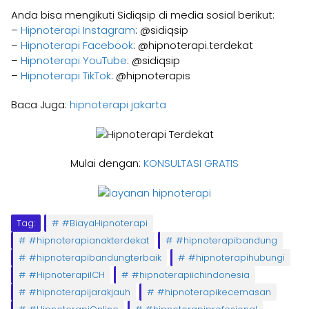
Anda bisa mengikuti Sidiqsip di media sosial berikut:
–
Hipnoterapi Instagram
: @sidiqsip
–
Hipnoterapi Facebook
: @hipnoterapi.terdekat
–
Hipnoterapi YouTube
: @sidiqsip
–
Hipnoterapi TikTok
: @hipnoterapis
Baca Juga:
hipnoterapi jakarta
Mulai dengan:
KONSULTASI GRATIS
Tag:
#BiayaHipnoterapi
#hipnoterapianakterdekat
#hipnoterapibandung
#hipnoterapibandungterbaik
#hipnoterapihubungi
#HipnoterapiICH
#hipnoterapiichindonesia
#hipnoterapijarakjauh
#hipnoterapikecemasan