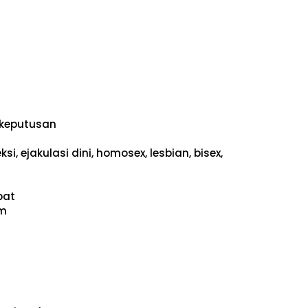
keputusan
i, ejakulasi dini, homosex, lesbian, bisex,
pat
um