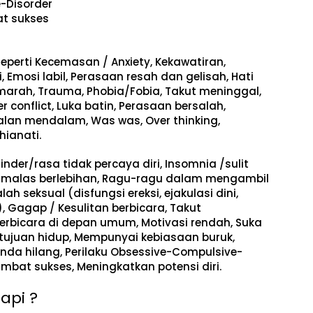
-Disorder
t sukses
eperti
Kecemasan / Anxiety, Kekawatiran,
i, Emosi labil, Perasaan resah dan gelisah, Hati
marah, Trauma, Phobia/Fobia, Takut meninggal,
er conflict, Luka batin, Perasaan bersalah,
lan mendalam, Was was, Over thinking,
hianati.
inder/rasa tidak percaya diri, Insomnia /sulit
Rasa malas berlebihan, Ragu-ragu dalam mengambil
lah seksual (disfungsi ereksi, ejakulasi dini,
), Gagap / Kesulitan berbicara, Takut
rbicara di depan umum, Motivasi rendah, Suka
ujuan hidup, Mempunyai kebiasaan buruk,
da hilang, Perilaku Obsessive-Compulsive-
bat sukses, Meningkatkan potensi diri.
api ?