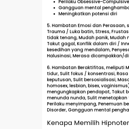
Perilaku Obsessive-Compulsive
Gangguan mental penghamba
Meningkatkan potensi diri
5. Hambatan Emosi dan Perasaan, s
Trauma / Luka batin, Stress, Frustas
tidak tenang, Mudah panik, Mudah 
Takut gagal, Konflik dalam diri / Inn
kesedihan yang mendalam, Penyesa
Halusinasi, Merasa dicampakkan/di
6. Hambatan Beraktifitas,
meliputi M
tidur, Sulit fokus / konsentrasi, 
keputusan, Sulit bersosialisasi, Masa
homosex, lesbian, bisex, vaginismus
mengungkapkan pendapat, Takut be
menunda nunda, Sulit menetapkan t
Perilaku menyimpang, Penemuan ben
Disorder, Gangguan mental pengham
Kenapa Memilih Hipnoter