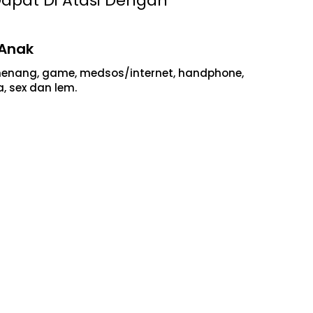
apat Di Atasi Dengan
 Anak
nenang, game, medsos/internet, handphone,
, sex dan lem.