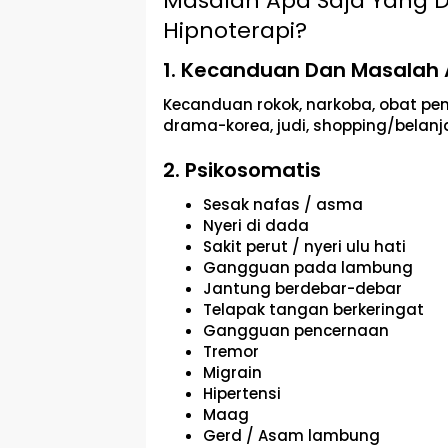
Masalah Apa Saja Yang D
Hipnoterapi?
1. Kecanduan Dan Masalah
Kecanduan rokok, narkoba, obat pe
drama-korea, judi, shopping/belanja
2. Psikosomatis
Sesak nafas / asma
Nyeri di dada
Sakit perut / nyeri ulu hati
Gangguan pada lambung
Jantung berdebar-debar
Telapak tangan berkeringat
Gangguan pencernaan
Tremor
Migrain
Hipertensi
Maag
Gerd / Asam lambung