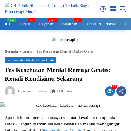
Langsung
ke
konten
ICH
Gratis
Layanan
Pelatihan
Artikel & Edukasi
Kol
Beranda
Gratis
Tes Kesehatan Mental Online Gratis
Tes Kesehatan Mental Online Gratis
Tes Kesehatan Mental Remaja Gratis:
Kenali Kondisimu Sekarang
38
Hipnoterapi Terdekat
1 Min Baca
Apakah kamu merasa cemas, stres, atau kesulitan mengelola
emosi? Jangan biarkan masalah kesehatan mental mengganggu
kehidupanmu! Ikuti
Tes Kesehatan Mental
kami secara
gratis