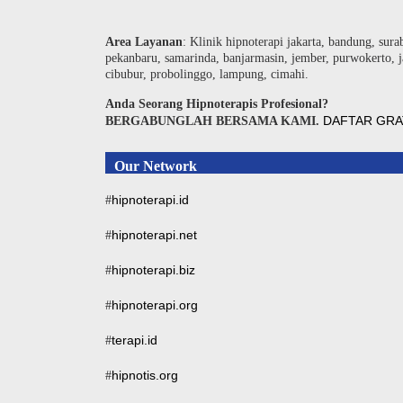
Area Layanan
: Klinik hipnoterapi jakarta, bandung, sura
pekanbaru, samarinda, banjarmasin, jember, purwokerto, j
cibubur, probolinggo, lampung, cimahi.
Anda Seorang Hipnoterapis Profesional?
DAFTAR GRA
BERGABUNGLAH BERSAMA KAMI.
Our Network
hipnoterapi.id
#
hipnoterapi.net
#
hipnoterapi.biz
#
hipnoterapi.org
#
terapi.id
#
hipnotis.org
#