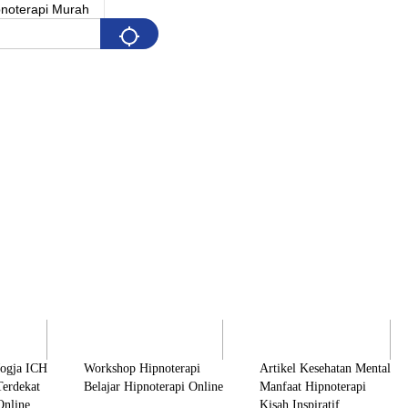
Pelatihan
Artikel & Edukasi
K
Jogja ICH
Workshop Hipnoterapi
Artikel Kesehatan Mental
Terdekat
Belajar Hipnoterapi Online
Manfaat Hipnoterapi
Online
Kisah Inspiratif