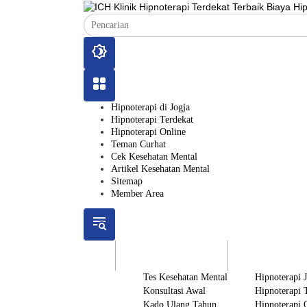
Langsung
ke
konten
Hipnoterapi di Jogja
Hipnoterapi Terdekat
Hipnoterapi Online
Teman Curhat
Cek Kesehatan Mental
Artikel Kesehatan Mental
Sitemap
Member Area
ICH
Gratis
Layanan
Tes Kesehatan Mental
Hipnoterapi 
Konsultasi Awal
Hipnoterapi 
Kado Ulang Tahun
Hipnoterapi 