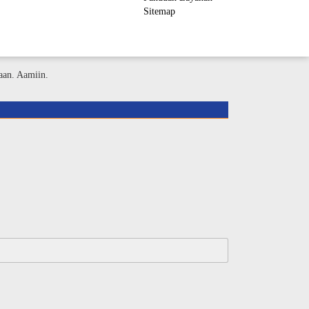
Sitemap
ember Area
aan. Aamiin.