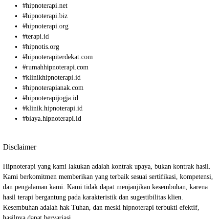
#
hipnoterapi.net
#
hipnoterapi.biz
#
hipnoterapi.org
#
terapi.id
#
hipnotis.org
#
hipnoterapiterdekat.com
#
rumahhipnoterapi.com
#
klinikhipnoterapi.id
#
hipnoterapianak.com
#
hipnoterapijogja.id
#
klinik.hipnoterapi.id
#
biaya.hipnoterapi.id
Disclaimer
Hipnoterapi yang kami lakukan adalah kontrak upaya, bukan kontrak hasil.
Kami berkomitmen memberikan yang terbaik sesuai sertifikasi, kompetensi,
dan pengalaman kami. Kami tidak dapat menjanjikan kesembuhan, karena
hasil terapi bergantung pada karakteristik dan sugestibilitas klien.
Kesembuhan adalah hak Tuhan, dan meski hipnoterapi terbukti efektif,
hasilnya dapat bervariasi.