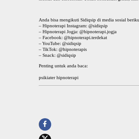
Anda bisa mengikuti Sidiqsip di media sosial beriku
–
Hipnoterapi Instagram
: @sidiqsip
–
Hipnoterapi Jogja
: @hipnoterapi.jogja
–
Facebook
: @hipnoterapi.terdekat
–
YouTube
: @sidiqsip
–
TikTok
: @hipnoterapis
–
Snack
: @sidiqsip
Penting untuk anda baca:
psikiater hipnoterapi