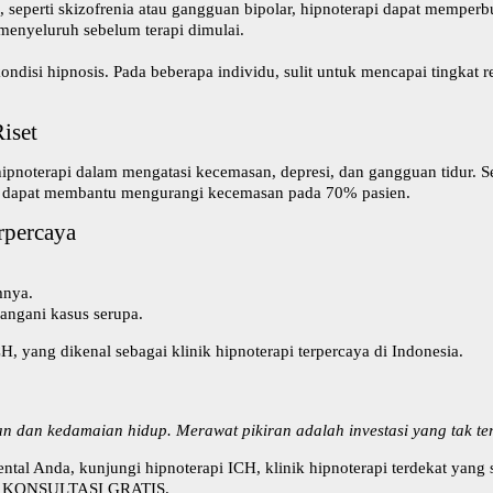
seperti skizofrenia atau gangguan bipolar, hipnoterapi dapat memperbur
menyeluruh sebelum terapi dimulai.
isi hipnosis. Pada beberapa individu, sulit untuk mencapai tingkat re
iset
hipnoterapi dalam mengatasi kecemasan, depresi, dan gangguan tidur. Se
 dapat membantu mengurangi kecemasan pada 70% pasien.
rpercaya
mnya.
angani kasus serupa.
CH
, yang dikenal sebagai klinik hipnoterapi terpercaya di Indonesia.
n dan kedamaian hidup. Merawat pikiran adalah investasi yang tak ter
ental Anda, kunjungi
hipnoterapi ICH
, klinik hipnoterapi terdekat ya
k
KONSULTASI GRATIS
.