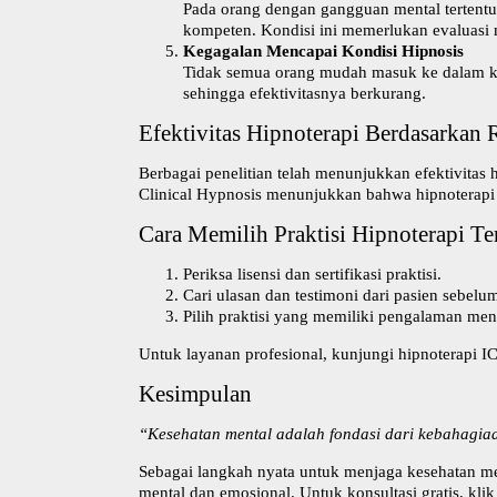
Pada orang dengan gangguan mental tertentu, 
kompeten. Kondisi ini memerlukan evaluasi 
Kegagalan Mencapai Kondisi Hipnosis
Tidak semua orang mudah masuk ke dalam kond
sehingga efektivitasnya berkurang.
Efektivitas Hipnoterapi Berdasarkan R
Berbagai penelitian telah menunjukkan efektivitas 
Clinical Hypnosis
menunjukkan bahwa hipnoterapi
Cara Memilih Praktisi Hipnoterapi Te
Periksa lisensi dan sertifikasi praktisi.
Cari ulasan dan testimoni dari pasien sebelu
Pilih praktisi yang memiliki pengalaman men
Untuk
layanan profesional
, kunjungi
hipnoterapi I
Kesimpulan
“Kesehatan mental adalah fondasi dari kebahagiaa
Sebagai langkah nyata untuk menjaga kesehatan m
mental dan emosional. Untuk konsultasi gratis, kli