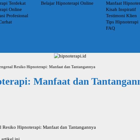
rapi Terdekat
Belajar Hipnoterapi Online
Manfaat Hipnoter
rapi Online
Kisah Inspiratif
asi Profesional
Testimoni Klien
Curhat
Tips Hipnoterapi
FAQ
ngenal Resiko Hipnoterapi: Manfaat dan Tantangannya
terapi: Manfaat dan Tantangan
 Resiko Hipnoterapi: Manfaat dan Tantangannya
artikel ini