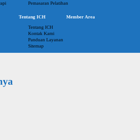
api
Pemasaran Pelatihan
Tentang ICH
Member Area
Tentang ICH
Kontak Kami
Panduan Layanan
Sitemap
nya