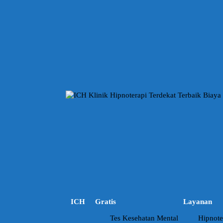
L
a
n
g
s
u
n
g
k
e
k
o
n
t
e
n
ICH
Gratis
Layanan
Tes Kesehatan Mental
Hipnote