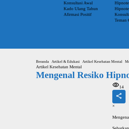
Konsultasi Awal
Hipnote
Kado Ulang Tahun
Hipnote
Afirmasi Positif
Konsult
Teman 
Beranda
Artikel & Edukasi
Artikel Kesehatan Mental
Me
Artikel Kesehatan Mental
Mengenal Resiko Hipno
14
×
Mengenal
Sebarkan 