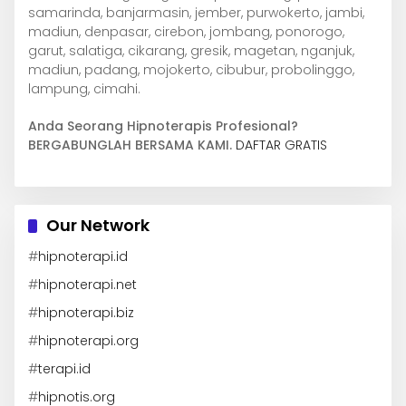
samarinda, banjarmasin, jember, purwokerto, jambi,
madiun, denpasar, cirebon, jombang, ponorogo,
garut, salatiga, cikarang, gresik, magetan, nganjuk,
madiun, padang, mojokerto, cibubur, probolinggo,
lampung, cimahi.
Anda Seorang Hipnoterapis Profesional?
BERGABUNGLAH BERSAMA KAMI.
DAFTAR GRATIS
Our Network
#
hipnoterapi.id
#
hipnoterapi.net
#
hipnoterapi.biz
#
hipnoterapi.org
#
terapi.id
#
hipnotis.org