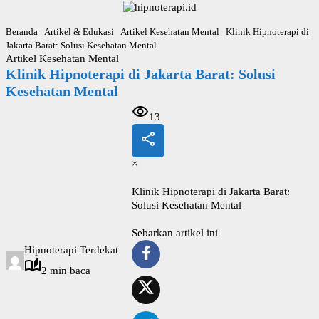
L
a
Beranda
Artikel & Edukasi
Artikel Kesehatan Mental
Klinik Hipnoterapi di
n
Jakarta Barat: Solusi Kesehatan Mental
g
Artikel Kesehatan Mental
s
Klinik Hipnoterapi di Jakarta Barat: Solusi
u
n
Kesehatan Mental
g
k
13
e
k
o
×
n
t
Klinik Hipnoterapi di Jakarta Barat:
e
Solusi Kesehatan Mental
n
Sebarkan artikel ini
Hipnoterapi Terdekat
2 min baca