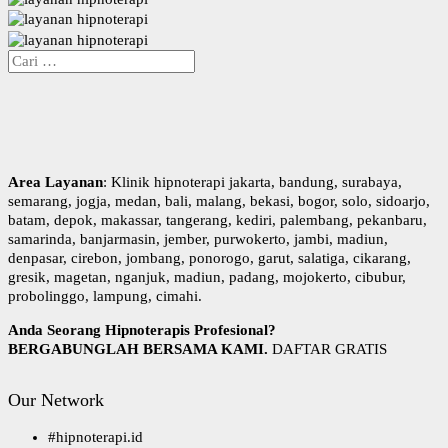
C
a
r
i
u
n
t
Area Layanan
: Klinik hipnoterapi jakarta, bandung, surabaya,
u
semarang, jogja, medan, bali, malang, bekasi, bogor, solo, sidoarjo,
k
batam, depok, makassar, tangerang, kediri, palembang, pekanbaru,
:
samarinda, banjarmasin, jember, purwokerto, jambi, madiun,
denpasar, cirebon, jombang, ponorogo, garut, salatiga, cikarang,
gresik, magetan, nganjuk, madiun, padang, mojokerto, cibubur,
probolinggo, lampung, cimahi.
Anda Seorang Hipnoterapis Profesional?
BERGABUNGLAH BERSAMA KAMI.
DAFTAR GRATIS
Our Network
#
hipnoterapi.id