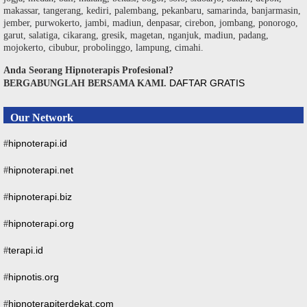
makassar, tangerang, kediri, palembang, pekanbaru, samarinda, banjarmasin,
jember, purwokerto, jambi, madiun, denpasar, cirebon, jombang, ponorogo,
garut, salatiga, cikarang, gresik, magetan, nganjuk, madiun, padang,
mojokerto, cibubur, probolinggo, lampung, cimahi.
Anda Seorang Hipnoterapis Profesional?
DAFTAR GRATIS
BERGABUNGLAH BERSAMA KAMI.
Our Network
hipnoterapi.id
#
hipnoterapi.net
#
hipnoterapi.biz
#
hipnoterapi.org
#
terapi.id
#
hipnotis.org
#
hipnoterapiterdekat.com
#