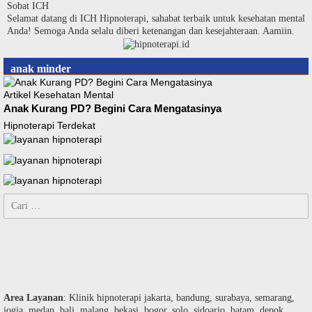
Langsung
Sobat ICH
ke
Selamat datang di ICH Hipnoterapi, sahabat terbaik untuk kesehatan mental
konten
Anda! Semoga Anda selalu diberi ketenangan dan kesejahteraan. Aamiin.
anak minder
Artikel Kesehatan Mental
Anak Kurang PD? Begini Cara Mengatasinya
Hipnoterapi Terdekat
Cari
untuk:
Area Layanan
: Klinik hipnoterapi jakarta, bandung, surabaya, semarang,
jogja, medan, bali, malang, bekasi, bogor, solo, sidoarjo, batam, depok,