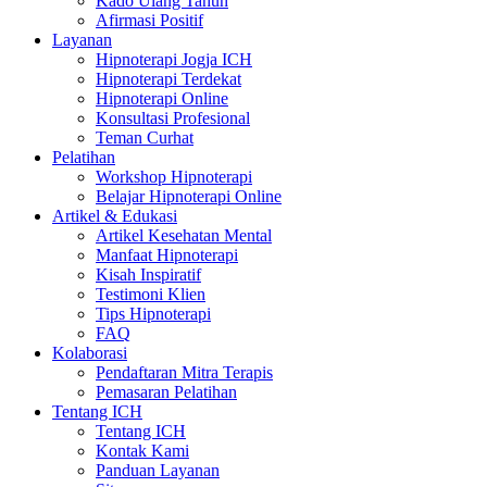
Kado Ulang Tahun
Afirmasi Positif
Layanan
Hipnoterapi Jogja ICH
Hipnoterapi Terdekat
Hipnoterapi Online
Konsultasi Profesional
Teman Curhat
Pelatihan
Workshop Hipnoterapi
Belajar Hipnoterapi Online
Artikel & Edukasi
Artikel Kesehatan Mental
Manfaat Hipnoterapi
Kisah Inspiratif
Testimoni Klien
Tips Hipnoterapi
FAQ
Kolaborasi
Pendaftaran Mitra Terapis
Pemasaran Pelatihan
Tentang ICH
Tentang ICH
Kontak Kami
Panduan Layanan