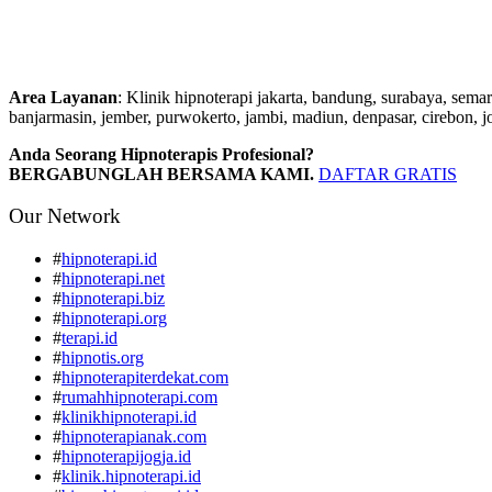
Area Layanan
: Klinik hipnoterapi jakarta, bandung, surabaya, sema
banjarmasin, jember, purwokerto, jambi, madiun, denpasar, cirebon, j
Anda Seorang Hipnoterapis Profesional?
BERGABUNGLAH BERSAMA KAMI.
DAFTAR GRATIS
Our Network
#
hipnoterapi.id
#
hipnoterapi.net
#
hipnoterapi.biz
#
hipnoterapi.org
#
terapi.id
#
hipnotis.org
#
hipnoterapiterdekat.com
#
rumahhipnoterapi.com
#
klinikhipnoterapi.id
#
hipnoterapianak.com
#
hipnoterapijogja.id
#
klinik.hipnoterapi.id