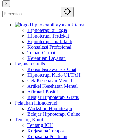
×
Layanan Utama
Hipnoterapi di Jogja
Hipnoterapi Terdekat
Hipnoterapi Jarak Jauh
Konsultasi Profesional
Teman Curhat
Ketentuan Layanan
Layanan Gratis
Konsultasi awal via Chat
Hipnoterapi Kado ULTAH
Cek Kesehatan Mental
Artikel Kesehatan Mental
Afirmasi Positif
Belajar Hipnoterapi Gratis
Pelatihan Hipnoterapi
Workshop Hipnoterapi
Belajar Hipnoterapi Online
Tentang Kami
Tentang ICH
Kerjasama Terapis
Kerjasama Pelatihan