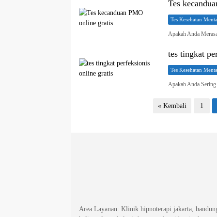
Tes kecandua
Tes Kesehatan Menta
Apakah Anda Merasa 
tes tingkat pe
Tes Kesehatan Menta
Apakah Anda Sering
Paginasi
« Kembali
1
pos
Area Layanan
: Klinik hipnoterapi jakarta, bandu