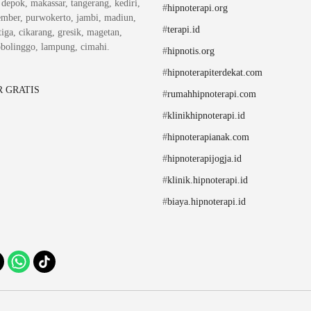
, depok, makassar, tangerang, kediri,
#
hipnoterapi.org
ember, purwokerto, jambi, madiun,
#
terapi.id
iga, cikarang, gresik, magetan,
obolinggo, lampung, cimahi.
#
hipnotis.org
#
hipnoterapiterdekat.com
 GRATIS
#
rumahhipnoterapi.com
#
klinikhipnoterapi.id
#
hipnoterapianak.com
#
hipnoterapijogja.id
#
klinik.hipnoterapi.id
#
biaya.hipnoterapi.id