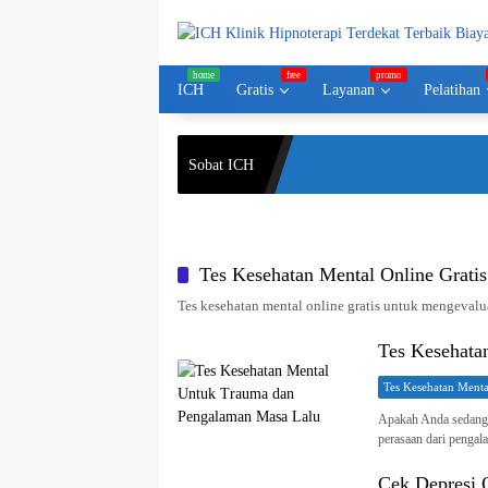
Langsung
ke
konten
ICH
Gratis
Layanan
Pelatihan
Sobat ICH
Tes Kesehatan Mental Online Gratis
Tes kesehatan mental online gratis untuk mengeval
Tes Kesehata
Tes Kesehatan Menta
Apakah Anda sedang m
perasaan dari pengal
Cek Depresi O