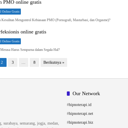
n PMO online gratis
l Online Gratis
Kesulitan Mengontrol Kebiasaan PMO (Pornografi, Masturbasi, dan Orgasme)?
rfeksionis online gratis
l Online Gratis
 Merasa Harus Sempurna dalam Segala Hal?
2
3
…
8
Berikutnya »
Our Network
#
hipnoterapi.id
#
hipnoterapi.net
#
hipnoterapi.biz
ng, surabaya, semarang, jogja, medan,