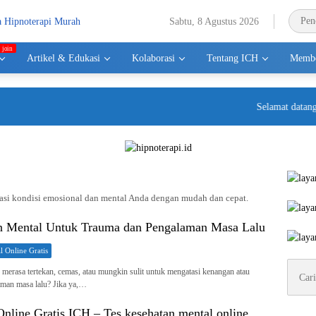
Sabtu, 8 Agustus 2026
Artikel & Edukasi
Kolaborasi
Tentang ICH
Membe
Selamat datang di
uasi kondisi emosional dan mental Anda dengan mudah dan cepat.
n Mental Untuk Trauma dan Pengalaman Masa Lalu
l Online Gratis
Cari
erasa tertekan, cemas, atau mungkin sulit untuk mengatasi kenangan atau
untuk:
aman masa lalu? Jika ya,…
nline Gratis ICH – Tes kesehatan mental online