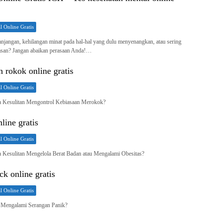
l Online Gratis
njangan, kehilangan minat pada hal-hal yang dulu menyenangkan, atau sering
lasan? Jangan abaikan perasaan Anda!…
 rokok online gratis
l Online Gratis
 Kesulitan Mengontrol Kebiasaan Merokok?
nline gratis
l Online Gratis
Kesulitan Mengelola Berat Badan atau Mengalami Obesitas?
ck online gratis
l Online Gratis
 Mengalami Serangan Panik?