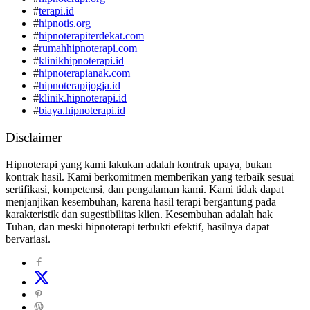
#
terapi.id
#
hipnotis.org
#
hipnoterapiterdekat.com
#
rumahhipnoterapi.com
#
klinikhipnoterapi.id
#
hipnoterapianak.com
#
hipnoterapijogja.id
#
klinik.hipnoterapi.id
#
biaya.hipnoterapi.id
Disclaimer
Hipnoterapi yang kami lakukan adalah kontrak upaya, bukan
kontrak hasil. Kami berkomitmen memberikan yang terbaik sesuai
sertifikasi, kompetensi, dan pengalaman kami. Kami tidak dapat
menjanjikan kesembuhan, karena hasil terapi bergantung pada
karakteristik dan sugestibilitas klien. Kesembuhan adalah hak
Tuhan, dan meski hipnoterapi terbukti efektif, hasilnya dapat
bervariasi.