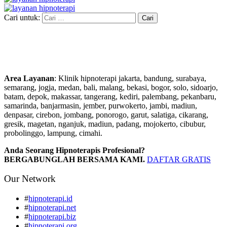
Cari untuk:
Area Layanan
: Klinik hipnoterapi jakarta, bandung, surabaya,
semarang, jogja, medan, bali, malang, bekasi, bogor, solo, sidoarjo,
batam, depok, makassar, tangerang, kediri, palembang, pekanbaru,
samarinda, banjarmasin, jember, purwokerto, jambi, madiun,
denpasar, cirebon, jombang, ponorogo, garut, salatiga, cikarang,
gresik, magetan, nganjuk, madiun, padang, mojokerto, cibubur,
probolinggo, lampung, cimahi.
Anda Seorang Hipnoterapis Profesional?
BERGABUNGLAH BERSAMA KAMI.
DAFTAR GRATIS
Our Network
#
hipnoterapi.id
#
hipnoterapi.net
#
hipnoterapi.biz
#
hipnoterapi.org