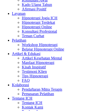
Konsultasi Awal
Kado Ulang Tahun
Afirmasi Positif
Layanan
Hipnoterapi Jogja ICH
Hipnoterapi Terdekat
Hipnoterapi Online
Konsultasi Profesional
Teman Curhat
Pelatihan
Workshop Hipnoterapi
Belajar Hipnoterapi Online
Artikel & Edukasi
Artikel Kesehatan Mental
Manfaat Hipnoterapi
Kisah Inspiratif
Testimoni Klien
Tips Hipnoterapi
FAQ
Kolaborasi
Pendaftaran Mitra Terapis
Pemasaran Pelatihan
Tentang ICH
Tentang ICH
Kontak Kami