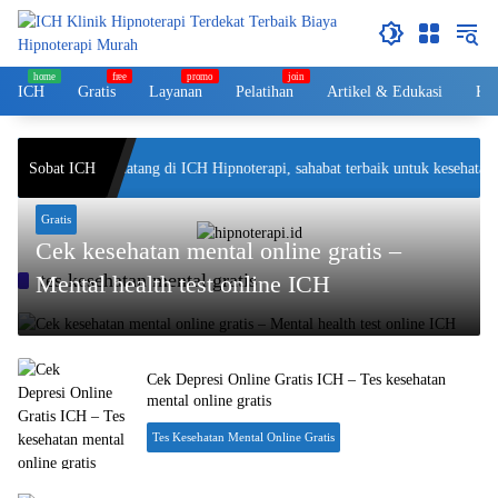
Langsung
ke
konten
ICH
Gratis
Layanan
Pelatihan
Artikel & Edukasi
Kol
Sobat ICH
Selamat datang di ICH Hipnoterapi, sahabat terbaik untuk kesehatan 
Gratis
Cek kesehatan mental online gratis –
tes kesehatan mental gratis
Mental health test online ICH
Cek Depresi Online Gratis ICH – Tes kesehatan
mental online gratis
Tes Kesehatan Mental Online Gratis