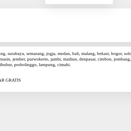
r
i
u
n
t
u
k
:
ung, surabaya, semarang, jogja, medan, bali, malang, bekasi, bogor, sol
asin, jember, purwokerto, jambi, madiun, denpasar, cirebon, jombang, p
ibubur, probolinggo, lampung, cimahi.
R GRATIS