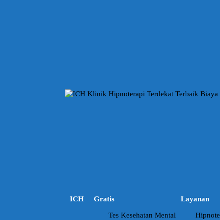
L
a
n
g
s
u
n
g
k
e
k
o
n
t
e
n
ICH
Gratis
Layanan
Tes Kesehatan Mental
Hipnote