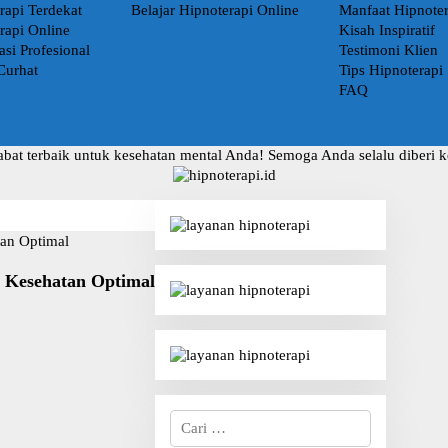
rapi Terdekat
Belajar Hipnoterapi Online
Manfaat Hipnoter
rapi Online
Kisah Inspiratif
asi Profesional
Testimoni Klien
Curhat
Tips Hipnoterapi
FAQ
abat terbaik untuk kesehatan mental Anda! Semoga Anda selalu diberi 
k Kesehatan Optimal
C
a