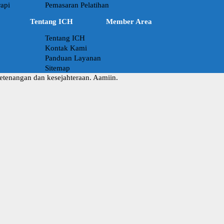
api
Pemasaran Pelatihan
Tentang ICH
Member Area
Tentang ICH
Kontak Kami
Panduan Layanan
Sitemap
ketenangan dan kesejahteraan. Aamiin.