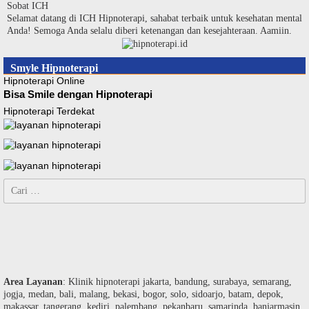
Langsung
Sobat ICH
ke
Selamat datang di ICH Hipnoterapi, sahabat terbaik untuk kesehatan mental
konten
Anda! Semoga Anda selalu diberi ketenangan dan kesejahteraan. Aamiin.
Smyle Hipnoterapi
Hipnoterapi Online
Bisa Smile dengan Hipnoterapi
Hipnoterapi Terdekat
Cari
untuk:
Area Layanan
: Klinik hipnoterapi jakarta, bandung, surabaya, semarang,
jogja, medan, bali, malang, bekasi, bogor, solo, sidoarjo, batam, depok,
makassar, tangerang, kediri, palembang, pekanbaru, samarinda, banjarmasin,