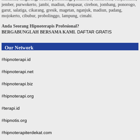
jember, purwokerto, jambi, madiun, denpasar, cirebon, jombang, ponorogo,
garut, salatiga, cikarang, gresik, magetan, nganjuk, madiun, padang,
mojokerto, cibubur, probolinggo, lampung, cimahi.
Anda Seorang Hipnoterapis Profesional?
DAFTAR GRATIS
BERGABUNGLAH BERSAMA KAMI.
Our Network
hipnoterapi.id
#
hipnoterapi.net
#
hipnoterapi.biz
#
hipnoterapi.org
#
terapi.id
#
hipnotis.org
#
hipnoterapiterdekat.com
#