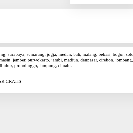
r
i
u
n
t
u
k
:
ung, surabaya, semarang, jogja, medan, bali, malang, bekasi, bogor, sol
asin, jember, purwokerto, jambi, madiun, denpasar, cirebon, jombang, p
ibubur, probolinggo, lampung, cimahi.
R GRATIS