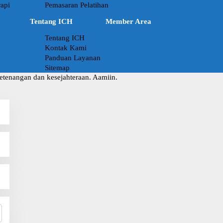
api
Pemasaran Pelatihan
Tentang ICH
Member Area
Tentang ICH
Kontak Kami
Panduan Layanan
Sitemap
ketenangan dan kesejahteraan. Aamiin.