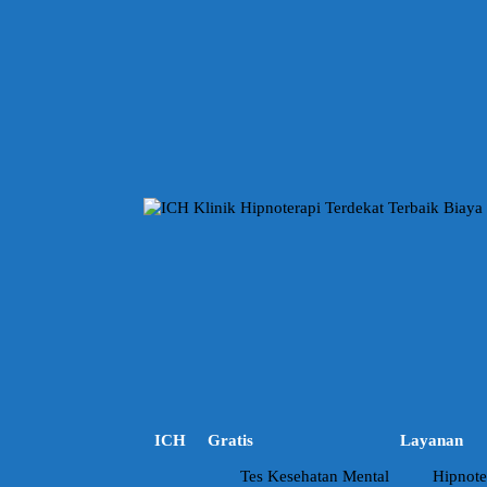
L
a
n
g
s
u
n
g
k
e
k
o
n
t
e
n
ICH
Gratis
Layanan
Tes Kesehatan Mental
Hipnote