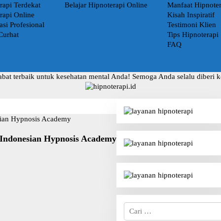
rapi Terdekat
Belajar Hipnoterapi Online
Manfaat Hipnoter
rapi Online
Kisah Inspiratif
asi Profesional
Testimoni Klien
Curhat
Tips Hipnoterapi
FAQ
abat terbaik untuk kesehatan mental Anda! Semoga Anda selalu diberi 
 Indonesian Hypnosis Academy
C
a