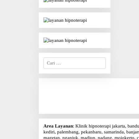
C
a
r
i
u
n
t
u
k
:
Area Layanan
: Klinik hipnoterapi jakarta, band
kediri, palembang, pekanbaru, samarinda, banjarm
magetan, nganjuk, madiun, padang, mojokerto, c