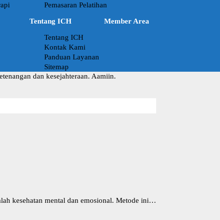
api
Pemasaran Pelatihan
Tentang ICH
Member Area
Tentang ICH
Kontak Kami
Panduan Layanan
Sitemap
ketenangan dan kesejahteraan. Aamiin.
lah kesehatan mental dan emosional. Metode ini…