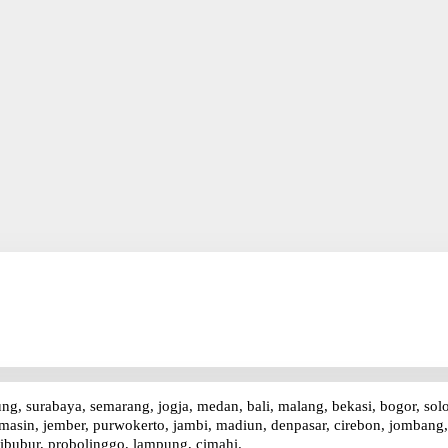
ung, surabaya, semarang, jogja, medan, bali, malang, bekasi, bogor, sol
asin, jember, purwokerto, jambi, madiun, denpasar, cirebon, jombang, p
ibubur, probolinggo, lampung, cimahi.