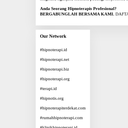
Anda Seorang Hipnoterapis Profesional?
BERGABUNGLAH BERSAMA KAMI.
DAFTA
Our Network
#
hipnoterapi.id
#
hipnoterapi.net
#
hipnoterapi.biz
#
hipnoterapi.org
#
terapi.id
#
hipnotis.org
#
hipnoterapiterdekat.com
#
rumahhipnoterapi.com
#
klinikhipnoterapi.id