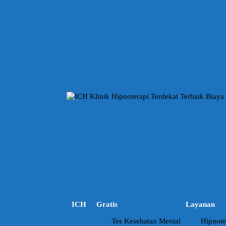
L
a
n
g
s
u
n
g
k
e
k
o
n
t
e
n
ICH
Gratis
Layanan
Tes Kesehatan Mental
Hipnote