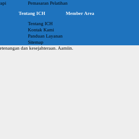
api
Pemasaran Pelatihan
Tentang ICH
Member Area
Tentang ICH
Kontak Kami
Panduan Layanan
Sitemap
ketenangan dan kesejahteraan. Aamiin.