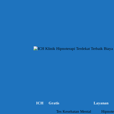
L
a
n
g
s
u
n
g
k
e
k
o
n
t
e
n
ICH
Gratis
Layanan
Tes Kesehatan Mental
Hipnote