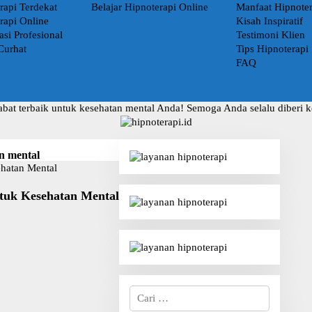
rapi Terdekat
Belajar Hipnoterapi Online
Manfaat Hipnoter
rapi Online
Kisah Inspiratif
asi Profesional
Testimoni Klien
Curhat
Tips Hipnoterapi
FAQ
abat terbaik untuk kesehatan mental Anda! Semoga Anda selalu diberi 
n mental
tuk Kesehatan Mental
C
a