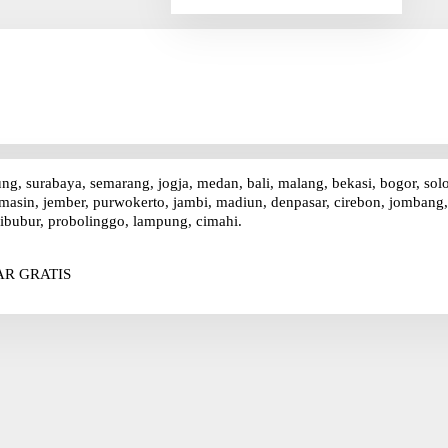
r
i
u
n
t
u
k
:
ung, surabaya, semarang, jogja, medan, bali, malang, bekasi, bogor, sol
asin, jember, purwokerto, jambi, madiun, denpasar, cirebon, jombang, p
ibubur, probolinggo, lampung, cimahi.
R GRATIS