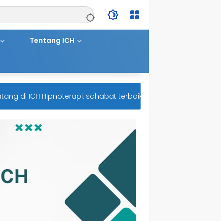
Tentang ICH
di ICH Hipnoterapi, sahabat terbaik untuk kesehatan mental A