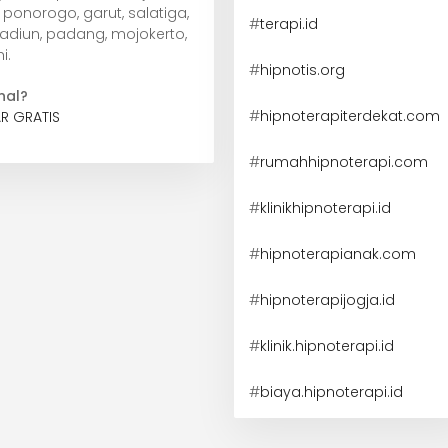
ponorogo, garut, salatiga,
#
terapi.id
madiun, padang, mojokerto,
i.
#
hipnotis.org
nal?
#
hipnoterapiterdekat.com
R GRATIS
#
rumahhipnoterapi.com
#
klinikhipnoterapi.id
#
hipnoterapianak.com
#
hipnoterapijogja.id
#
klinik.hipnoterapi.id
#
biaya.hipnoterapi.id