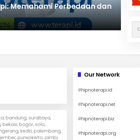
rapi: Memahami Perbedaan dan
Car
unt
Our Network
#
hipnoterapi.id
#
hipnoterapi.net
arta, bandung, surabaya,
#
hipnoterapi.biz
 bekasi, bogor, solo,
ngerang, kediri, palembang,
#
hipnoterapi.org
ember, purwokerto, jambi,