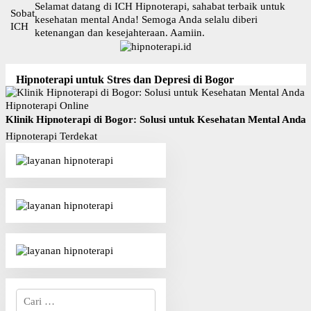
Langsung
Selamat datang di ICH Hipnoterapi, sahabat terbaik untuk
Sobat
ke
kesehatan mental Anda! Semoga Anda selalu diberi
ICH
konten
ketenangan dan kesejahteraan. Aamiin.
Hipnoterapi untuk Stres dan Depresi di Bogor
Hipnoterapi Online
Klinik Hipnoterapi di Bogor: Solusi untuk Kesehatan Mental Anda
Hipnoterapi Terdekat
Cari
untuk: