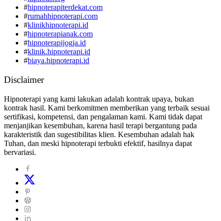
#
hipnoterapiterdekat.com
#
rumahhipnoterapi.com
#
klinikhipnoterapi.id
#
hipnoterapianak.com
#
hipnoterapijogja.id
#
klinik.hipnoterapi.id
#
biaya.hipnoterapi.id
Disclaimer
Hipnoterapi yang kami lakukan adalah kontrak upaya, bukan
kontrak hasil. Kami berkomitmen memberikan yang terbaik sesuai
sertifikasi, kompetensi, dan pengalaman kami. Kami tidak dapat
menjanjikan kesembuhan, karena hasil terapi bergantung pada
karakteristik dan sugestibilitas klien. Kesembuhan adalah hak
Tuhan, dan meski hipnoterapi terbukti efektif, hasilnya dapat
bervariasi.