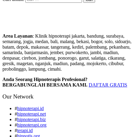
Area Layanan
: Klinik hipnoterapi jakarta, bandung, surabaya,
semarang, jogja, medan, bali, malang, bekasi, bogor, solo, sidoarjo,
batam, depok, makassar, tangerang, kediri, palembang, pekanbaru,
samarinda, banjarmasin, jember, purwokerto, jambi, madiun,
denpasar, cirebon, jombang, ponorogo, garut, salatiga, cikarang,
gresik, magetan, nganjuk, madiun, padang, mojokerto, cibubur,
probolinggo, lampung, cimahi.
Anda Seorang Hipnoterapis Profesional?
BERGABUNGLAH BERSAMA KAMI.
DAFTAR GRATIS
Our Network
#
hipnoterapi.id
#
hipnoterapi.net
#
hipnoterapi.biz
#
hipnoterapi.org
#
terapi.id
#
hipnotis.org