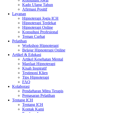
Konsultasi Awal
Kado Ulang Tahun
Afirmasi Positif
Layanan
Hipnoterapi Jogja ICH
Hipnoterapi Terdekat
Hipnoterapi Online
Konsultasi Profesional
Teman Curhat
Pelatihan
Workshop Hipnoterapi
Belajar Hipnoterapi Online
Artikel & Edukasi
Artikel Kesehatan Mental
Manfaat Hipnoterapi
Kisah Inspiratif
Testimoni Klien
Tips Hipnoterapi
FAQ
Kolaborasi
Pendaftaran Mitra Terapis
Pemasaran Pelatihan
Tentang ICH
Tentang ICH
Kontak Kami