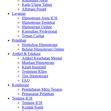
Konsultasi Awal
Kado Ulang Tahun
Afirmasi Positif
Layanan
Hipnoterapi Jogja ICH
Hipnoterapi Terdekat
Hipnoterapi Online
Konsultasi Profesional
Teman Curhat
Pelatihan
Workshop Hipnoterapi
Belajar Hipnoterapi Online
Artikel & Edukasi
Artikel Kesehatan Mental
Manfaat Hipnoterapi
Kisah Inspiratif
Testimoni Klien
Tips Hipnoterapi
FAQ
Kolaborasi
Pendaftaran Mitra Terapis
Pemasaran Pelatihan
Tentang ICH
Tentang ICH
Kontak Kami