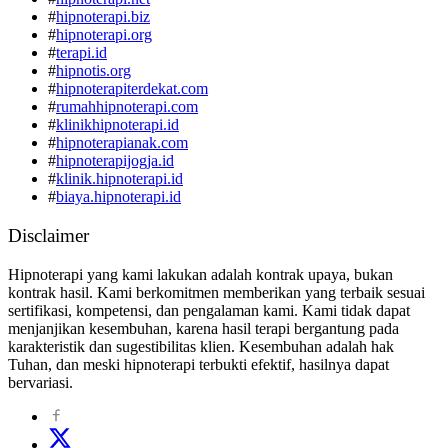
#
hipnoterapi.biz
#
hipnoterapi.org
#
terapi.id
#
hipnotis.org
#
hipnoterapiterdekat.com
#
rumahhipnoterapi.com
#
klinikhipnoterapi.id
#
hipnoterapianak.com
#
hipnoterapijogja.id
#
klinik.hipnoterapi.id
#
biaya.hipnoterapi.id
Disclaimer
Hipnoterapi yang kami lakukan adalah kontrak upaya, bukan
kontrak hasil. Kami berkomitmen memberikan yang terbaik sesuai
sertifikasi, kompetensi, dan pengalaman kami. Kami tidak dapat
menjanjikan kesembuhan, karena hasil terapi bergantung pada
karakteristik dan sugestibilitas klien. Kesembuhan adalah hak
Tuhan, dan meski hipnoterapi terbukti efektif, hasilnya dapat
bervariasi.