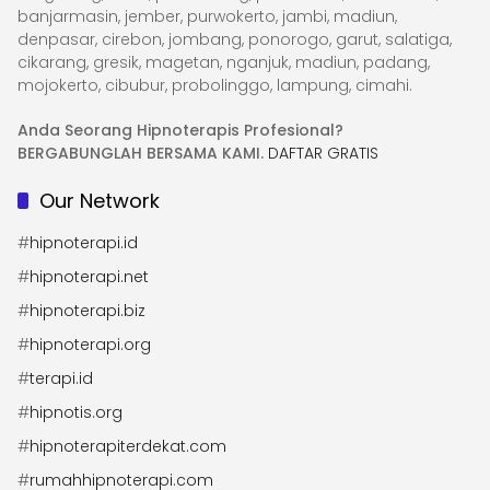
banjarmasin, jember, purwokerto, jambi, madiun,
denpasar, cirebon, jombang, ponorogo, garut, salatiga,
cikarang, gresik, magetan, nganjuk, madiun, padang,
mojokerto, cibubur, probolinggo, lampung, cimahi.
Anda Seorang Hipnoterapis Profesional?
BERGABUNGLAH BERSAMA KAMI.
DAFTAR GRATIS
Our Network
#
hipnoterapi.id
#
hipnoterapi.net
#
hipnoterapi.biz
#
hipnoterapi.org
#
terapi.id
#
hipnotis.org
#
hipnoterapiterdekat.com
#
rumahhipnoterapi.com