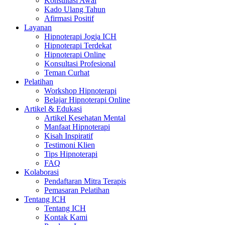
Konsultasi Awal
Kado Ulang Tahun
Afirmasi Positif
Layanan
Hipnoterapi Jogja ICH
Hipnoterapi Terdekat
Hipnoterapi Online
Konsultasi Profesional
Teman Curhat
Pelatihan
Workshop Hipnoterapi
Belajar Hipnoterapi Online
Artikel & Edukasi
Artikel Kesehatan Mental
Manfaat Hipnoterapi
Kisah Inspiratif
Testimoni Klien
Tips Hipnoterapi
FAQ
Kolaborasi
Pendaftaran Mitra Terapis
Pemasaran Pelatihan
Tentang ICH
Tentang ICH
Kontak Kami