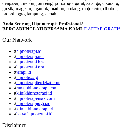
denpasar, cirebon, jombang, ponorogo, garut, salatiga, cikarang,
gresik, magetan, nganjuk, madiun, padang, mojokerto, cibubur,
probolinggo, lampung, cimahi.
Anda Seorang Hipnoterapis Profesional?
BERGABUNGLAH BERSAMA KAMI.
DAFTAR GRATIS
Our Network
#
hipnoterapi.id
#
hipnoterapi.net
#
hipnoterapi.biz
#
hipnoterapi.org
#
terapi.id
#
hipnotis.org
#
hipnoterapiterdekat.com
#
rumahhipnoterapi.com
#
klinikhipnoterapi.id
#
hipnoterapianak.com
#
hipnoterapijogja.id
#
klinik.hipnoterapi.id
#
biaya.hipnoterapi.id
Disclaimer