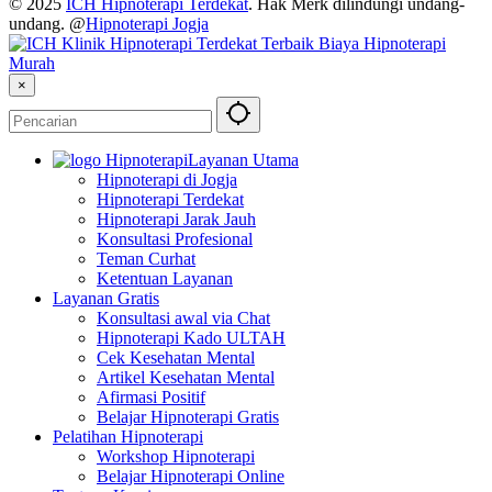
© 2025
ICH Hipnoterapi Terdekat
. Hak Merk dilindungi undang-
undang. @
Hipnoterapi Jogja
×
Layanan Utama
Hipnoterapi di Jogja
Hipnoterapi Terdekat
Hipnoterapi Jarak Jauh
Konsultasi Profesional
Teman Curhat
Ketentuan Layanan
Layanan Gratis
Konsultasi awal via Chat
Hipnoterapi Kado ULTAH
Cek Kesehatan Mental
Artikel Kesehatan Mental
Afirmasi Positif
Belajar Hipnoterapi Gratis
Pelatihan Hipnoterapi
Workshop Hipnoterapi
Belajar Hipnoterapi Online