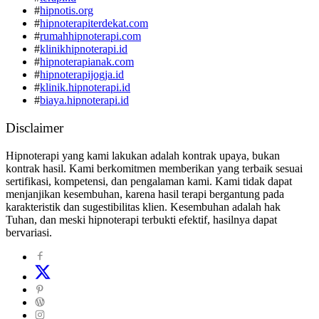
#
hipnotis.org
#
hipnoterapiterdekat.com
#
rumahhipnoterapi.com
#
klinikhipnoterapi.id
#
hipnoterapianak.com
#
hipnoterapijogja.id
#
klinik.hipnoterapi.id
#
biaya.hipnoterapi.id
Disclaimer
Hipnoterapi yang kami lakukan adalah kontrak upaya, bukan
kontrak hasil. Kami berkomitmen memberikan yang terbaik sesuai
sertifikasi, kompetensi, dan pengalaman kami. Kami tidak dapat
menjanjikan kesembuhan, karena hasil terapi bergantung pada
karakteristik dan sugestibilitas klien. Kesembuhan adalah hak
Tuhan, dan meski hipnoterapi terbukti efektif, hasilnya dapat
bervariasi.