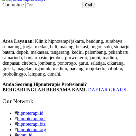
Cari untuk:
Area Layanan
: Klinik hipnoterapi jakarta, bandung, surabaya,
semarang, jogja, medan, bali, malang, bekasi, bogor, solo, sidoarjo,
batam, depok, makassar, tangerang, kediri, palembang, pekanbaru,
samarinda, banjarmasin, jember, purwokerto, jambi, madiun,
denpasar, cirebon, jombang, ponorogo, garut, salatiga, cikarang,
gresik, magetan, nganjuk, madiun, padang, mojokerto, cibubur,
probolinggo, lampung, cimahi.
Anda Seorang Hipnoterapis Profesional?
BERGABUNGLAH BERSAMA KAMI.
DAFTAR GRATIS
Our Network
#
hipnoterapi.id
#
hipnoterapi.net
#
hipnoterapi.biz
#
hipnoterapi.org
#
terapi.id