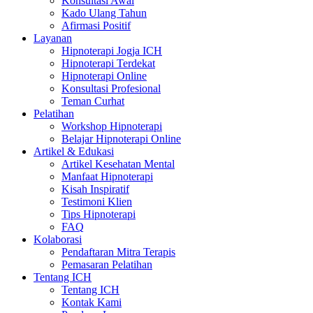
Konsultasi Awal
Kado Ulang Tahun
Afirmasi Positif
Layanan
Hipnoterapi Jogja ICH
Hipnoterapi Terdekat
Hipnoterapi Online
Konsultasi Profesional
Teman Curhat
Pelatihan
Workshop Hipnoterapi
Belajar Hipnoterapi Online
Artikel & Edukasi
Artikel Kesehatan Mental
Manfaat Hipnoterapi
Kisah Inspiratif
Testimoni Klien
Tips Hipnoterapi
FAQ
Kolaborasi
Pendaftaran Mitra Terapis
Pemasaran Pelatihan
Tentang ICH
Tentang ICH
Kontak Kami