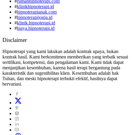
#
rumahhipnoterapi.com
#
klinikhipnoterapi.id
#
hipnoterapianak.com
#
hipnoterapijogja.id
#
klinik.hipnoterapi.id
#
biaya.hipnoterapi.id
Disclaimer
Hipnoterapi yang kami lakukan adalah kontrak upaya, bukan
kontrak hasil. Kami berkomitmen memberikan yang terbaik sesuai
sertifikasi, kompetensi, dan pengalaman kami. Kami tidak dapat
menjanjikan kesembuhan, karena hasil terapi bergantung pada
karakteristik dan sugestibilitas klien. Kesembuhan adalah hak
Tuhan, dan meski hipnoterapi terbukti efektif, hasilnya dapat
bervariasi.