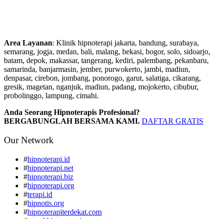
Area Layanan
: Klinik hipnoterapi jakarta, bandung, surabaya,
semarang, jogja, medan, bali, malang, bekasi, bogor, solo, sidoarjo,
batam, depok, makassar, tangerang, kediri, palembang, pekanbaru,
samarinda, banjarmasin, jember, purwokerto, jambi, madiun,
denpasar, cirebon, jombang, ponorogo, garut, salatiga, cikarang,
gresik, magetan, nganjuk, madiun, padang, mojokerto, cibubur,
probolinggo, lampung, cimahi.
Anda Seorang Hipnoterapis Profesional?
BERGABUNGLAH BERSAMA KAMI.
DAFTAR GRATIS
Our Network
#
hipnoterapi.id
#
hipnoterapi.net
#
hipnoterapi.biz
#
hipnoterapi.org
#
terapi.id
#
hipnotis.org
#
hipnoterapiterdekat.com