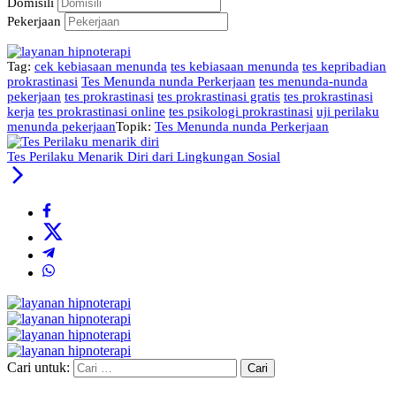
Domisili
Pekerjaan
Tag:
cek kebiasaan menunda
tes kebiasaan menunda
tes kepribadian
prokrastinasi
Tes Menunda nunda Perkerjaan
tes menunda-nunda
pekerjaan
tes prokrastinasi
tes prokrastinasi gratis
tes prokrastinasi
kerja
tes prokrastinasi online
tes psikologi prokrastinasi
uji perilaku
menunda pekerjaan
Topik:
Tes Menunda nunda Perkerjaan
Tes Perilaku Menarik Diri dari Lingkungan Sosial
Cari untuk: