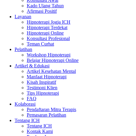
Konsultasi Awal
Kado Ulang Tahun
Afirmasi Positif
Layanan
Hipnoterapi Jogja ICH
Hipnoterapi Terdekat
Hipnoterapi Online
Konsultasi Profesional
Teman Curhat
Pelatihan
Workshop Hipnoterapi
Belajar Hipnoterapi Online
Artikel & Edukasi
Artikel Kesehatan Mental
Manfaat Hipnoterapi
Kisah Inspiratif
Testimoni Klien
Tips Hipnoterapi
FAQ
Kolaborasi
Pendaftaran Mitra Terapis
Pemasaran Pelatihan
Tentang ICH
Tentang ICH
Kontak Kami