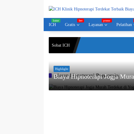
Langsung
ke
konten
ICH
Gratis
Layanan
Pelatihan
Sobat ICH
Highlight
ulasan hipnoterapi Purworejo
Biaya Hipnoterapi Jogja Mur