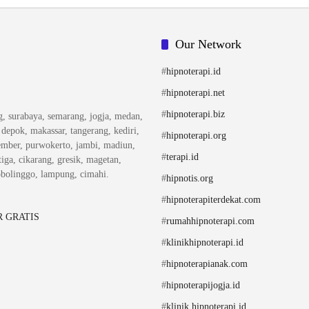
Our Network
#
hipnoterapi.id
#
hipnoterapi.net
#
hipnoterapi.biz
ng, surabaya, semarang, jogja, medan,
, depok, makassar, tangerang, kediri,
#
hipnoterapi.org
ember, purwokerto, jambi, madiun,
#
terapi.id
iga, cikarang, gresik, magetan,
obolinggo, lampung, cimahi.
#
hipnotis.org
#
hipnoterapiterdekat.com
 GRATIS
#
rumahhipnoterapi.com
#
klinikhipnoterapi.id
#
hipnoterapianak.com
#
hipnoterapijogja.id
#
klinik.hipnoterapi.id