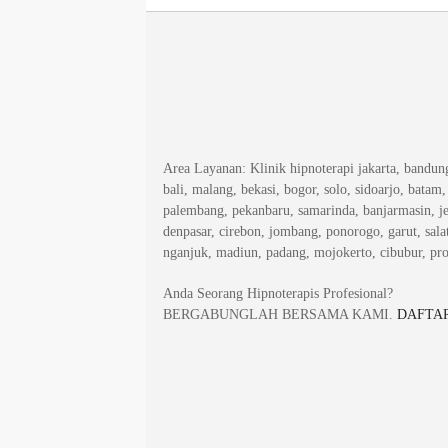
Area Layanan
: Klinik hipnoterapi jakarta, bandu
bali, malang, bekasi, bogor, solo, sidoarjo, batam
palembang, pekanbaru, samarinda, banjarmasin, j
denpasar, cirebon, jombang, ponorogo, garut, salat
nganjuk, madiun, padang, mojokerto, cibubur, pr
Anda Seorang Hipnoterapis Profesional?
BERGABUNGLAH BERSAMA KAMI.
DAFTAR