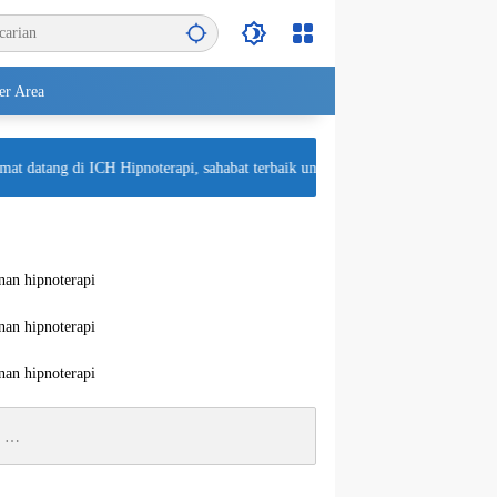
r Area
t datang di ICH Hipnoterapi, sahabat terbaik untuk kesehatan mental Anda! Se