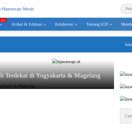
Artikel & Edukasi
Kolaborasi
Tentang ICH
Membe
Selama
ah Terdekat di Yogyakarta & Magelang
Cari
untuk: