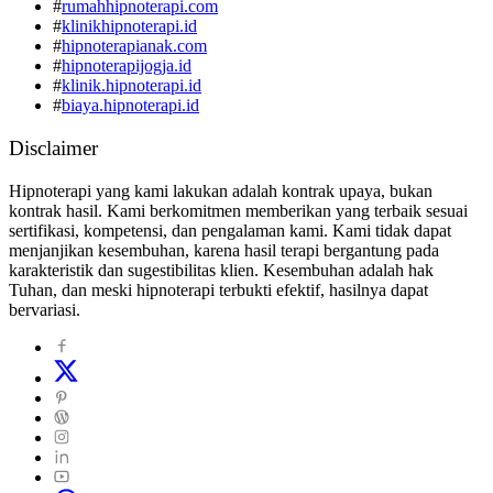
#
rumahhipnoterapi.com
#
klinikhipnoterapi.id
#
hipnoterapianak.com
#
hipnoterapijogja.id
#
klinik.hipnoterapi.id
#
biaya.hipnoterapi.id
Disclaimer
Hipnoterapi yang kami lakukan adalah kontrak upaya, bukan
kontrak hasil. Kami berkomitmen memberikan yang terbaik sesuai
sertifikasi, kompetensi, dan pengalaman kami. Kami tidak dapat
menjanjikan kesembuhan, karena hasil terapi bergantung pada
karakteristik dan sugestibilitas klien. Kesembuhan adalah hak
Tuhan, dan meski hipnoterapi terbukti efektif, hasilnya dapat
bervariasi.