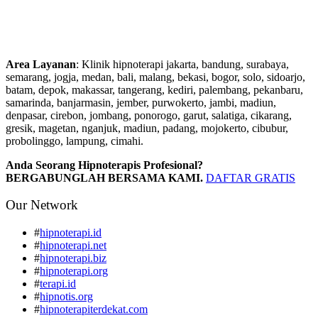
Area Layanan
: Klinik hipnoterapi jakarta, bandung, surabaya,
semarang, jogja, medan, bali, malang, bekasi, bogor, solo, sidoarjo,
batam, depok, makassar, tangerang, kediri, palembang, pekanbaru,
samarinda, banjarmasin, jember, purwokerto, jambi, madiun,
denpasar, cirebon, jombang, ponorogo, garut, salatiga, cikarang,
gresik, magetan, nganjuk, madiun, padang, mojokerto, cibubur,
probolinggo, lampung, cimahi.
Anda Seorang Hipnoterapis Profesional?
BERGABUNGLAH BERSAMA KAMI.
DAFTAR GRATIS
Our Network
#
hipnoterapi.id
#
hipnoterapi.net
#
hipnoterapi.biz
#
hipnoterapi.org
#
terapi.id
#
hipnotis.org
#
hipnoterapiterdekat.com