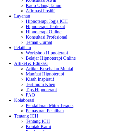
Konsultasi Awal
Kado Ulang Tahun
Afirmasi Positif
Layanan
Hipnoterapi Jogja ICH
Hipnoterapi Terdekat
Hipnoterapi Online
Konsultasi Profesional
Teman Curhat
Pelatihan
Workshop Hipnoterapi
Belajar Hipnoterapi Online
Artikel & Edukasi
Artikel Kesehatan Mental
Manfaat Hipnoterapi
Kisah Inspiratif
Testimoni Klien
Tips Hipnoterapi
FAQ
Kolaborasi
Pendaftaran Mitra Terapis
Pemasaran Pelatihan
Tentang ICH
Tentang ICH
Kontak Kami