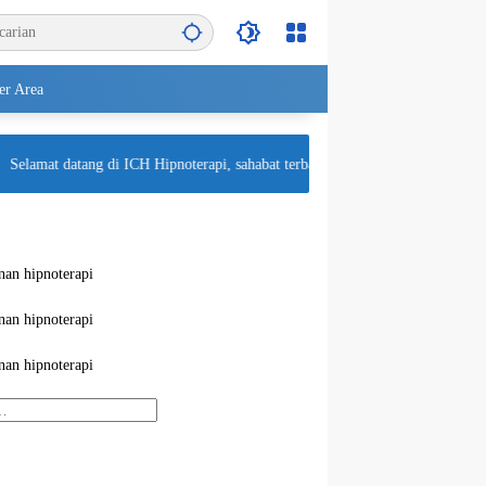
r Area
Selamat datang di ICH Hipnoterapi, sahabat terbaik untuk kesehatan mental An