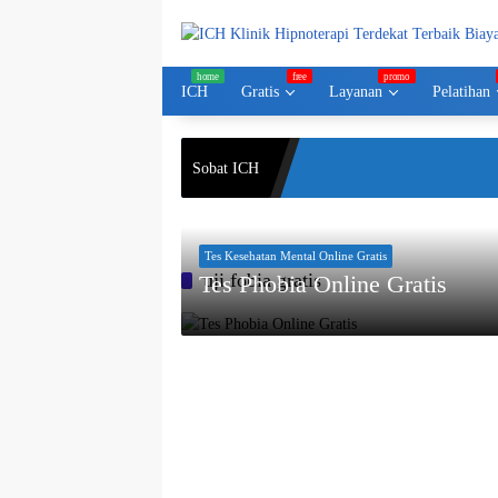
Langsung
ke
konten
ICH
Gratis
Layanan
Pelatihan
Sobat ICH
Tes Kesehatan Mental Online Gratis
uji fobia gratis
Tes Phobia Online Gratis