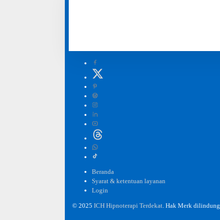
Hipnoterapi yang kami lakukan adalah kontrak upaya,
dapat menjanjikan kesembuhan, karena hasil terapi ber
dapat bervariasi.
Beranda
Syarat & ketentuan layanan
Login
© 2025
ICH Hipnoterapi Terdekat
. Hak Merk dilindun