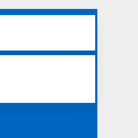
m, depok, makassar, tangerang, kediri, palembang,
 gresik, magetan, nganjuk, madiun, padang, mojokerto,