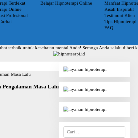
rapi Terdekat
Belajar Hipnoterapi Online
Manfaat Hipnoter
rapi Online
Kisah Inspiratif
asi Profesional
Testimoni Klien
Curhat
Tips Hipnoterapi
FAQ
abat terbaik untuk kesehatan mental Anda! Semoga Anda selalu diberi 
n Pengalaman Masa Lalu
C
a