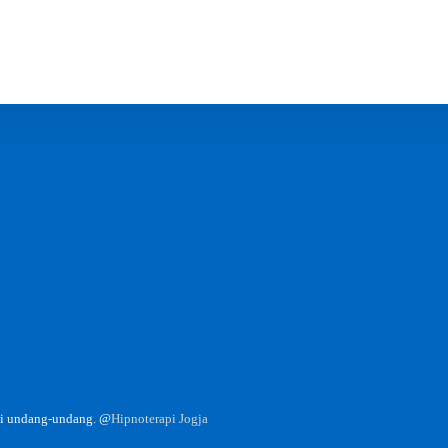
 bukan kontrak hasil. Kami berkomitmen memberikan yang terbaik sesuai sertifika
gantung pada karakteristik dan sugestibilitas klien. Kesembuhan adalah hak Tuhan,
gi undang-undang. @
Hipnoterapi Jogja