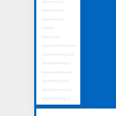
#
hipnoterapi.net
#
hipnoterapi.biz
#
hipnoterapi.org
#
terapi.id
#
hipnotis.org
#
hipnoterapiterdekat.com
#
rumahhipnoterapi.com
#
klinikhipnoterapi.id
#
hipnoterapianak.com
#
hipnoterapijogja.id
#
klinik.hipnoterapi.id
#
biaya.hipnoterapi.id
Disclaimer