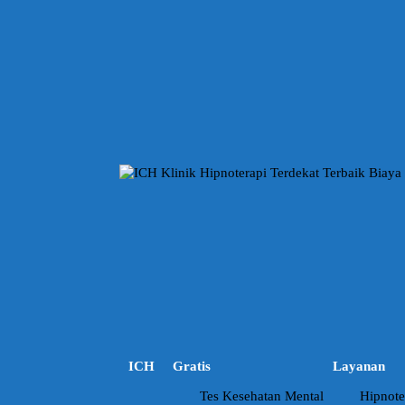
L
a
n
g
s
u
n
g
k
e
k
o
n
t
e
n
ICH
Gratis
Layanan
Tes Kesehatan Mental
Hipnote