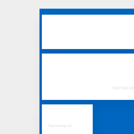
Area Layanan
: Klinik hipnoterapi jakarta, bandung, 
pekanbaru, samarinda, banjarmasin, jember, purwokerto
cibubur, probolinggo, lampung, cimahi.
Anda Seorang Hipnoterapis Profesional?
BERGABUNGLAH BERSAMA KAMI.
DAFTAR GR
Our Network
#
hipnoterapi.id