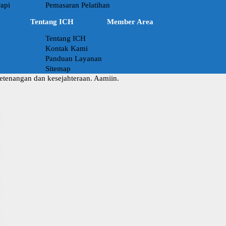
api
Pemasaran Pelatihan
Tentang ICH
Member Area
Tentang ICH
Kontak Kami
Panduan Layanan
Sitemap
ketenangan dan kesejahteraan. Aamiin.