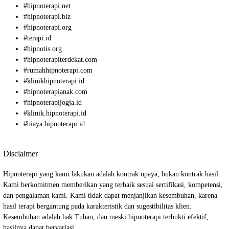
#
hipnoterapi.net
#
hipnoterapi.biz
#
hipnoterapi.org
#
terapi.id
#
hipnotis.org
#
hipnoterapiterdekat.com
#
rumahhipnoterapi.com
#
klinikhipnoterapi.id
#
hipnoterapianak.com
#
hipnoterapijogja.id
#
klinik.hipnoterapi.id
#
biaya.hipnoterapi.id
Disclaimer
Hipnoterapi yang kami lakukan adalah kontrak upaya, bukan kontrak hasil.
Kami berkomitmen memberikan yang terbaik sesuai sertifikasi, kompetensi,
dan pengalaman kami. Kami tidak dapat menjanjikan kesembuhan, karena
hasil terapi bergantung pada karakteristik dan sugestibilitas klien.
Kesembuhan adalah hak Tuhan, dan meski hipnoterapi terbukti efektif,
hasilnya dapat bervariasi.