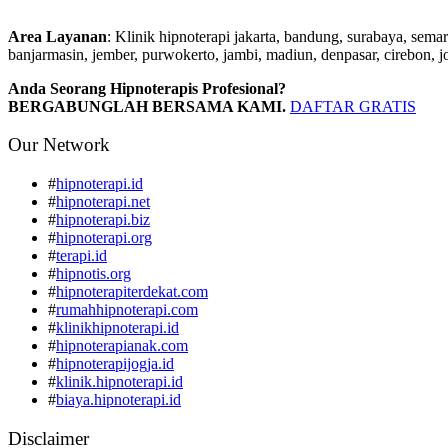
Area Layanan
: Klinik hipnoterapi jakarta, bandung, surabaya, sema
banjarmasin, jember, purwokerto, jambi, madiun, denpasar, cirebon, j
Anda Seorang Hipnoterapis Profesional?
BERGABUNGLAH BERSAMA KAMI.
DAFTAR GRATIS
Our Network
#
hipnoterapi.id
#
hipnoterapi.net
#
hipnoterapi.biz
#
hipnoterapi.org
#
terapi.id
#
hipnotis.org
#
hipnoterapiterdekat.com
#
rumahhipnoterapi.com
#
klinikhipnoterapi.id
#
hipnoterapianak.com
#
hipnoterapijogja.id
#
klinik.hipnoterapi.id
#
biaya.hipnoterapi.id
Disclaimer