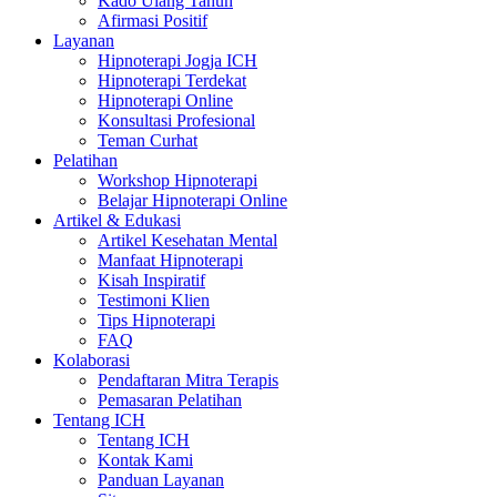
Kado Ulang Tahun
Afirmasi Positif
Layanan
Hipnoterapi Jogja ICH
Hipnoterapi Terdekat
Hipnoterapi Online
Konsultasi Profesional
Teman Curhat
Pelatihan
Workshop Hipnoterapi
Belajar Hipnoterapi Online
Artikel & Edukasi
Artikel Kesehatan Mental
Manfaat Hipnoterapi
Kisah Inspiratif
Testimoni Klien
Tips Hipnoterapi
FAQ
Kolaborasi
Pendaftaran Mitra Terapis
Pemasaran Pelatihan
Tentang ICH
Tentang ICH
Kontak Kami
Panduan Layanan