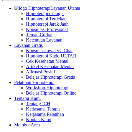
Layanan Utama
Hipnoterapi di Jogja
Hipnoterapi Terdekat
Hipnoterapi Jarak Jauh
Konsultasi Profesional
Teman Curhat
Ketentuan Layanan
Layanan Gratis
Konsultasi awal via Chat
Hipnoterapi Kado ULTAH
Cek Kesehatan Mental
Artikel Kesehatan Mental
Afirmasi Positif
Belajar Hipnoterapi Gratis
Pelatihan Hipnoterapi
Workshop Hipnoterapi
Belajar Hipnoterapi Online
Tentang Kami
Tentang ICH
Kerjasama Terapis
Kerjasama Pelatihan
Kontak Kami
Member Area