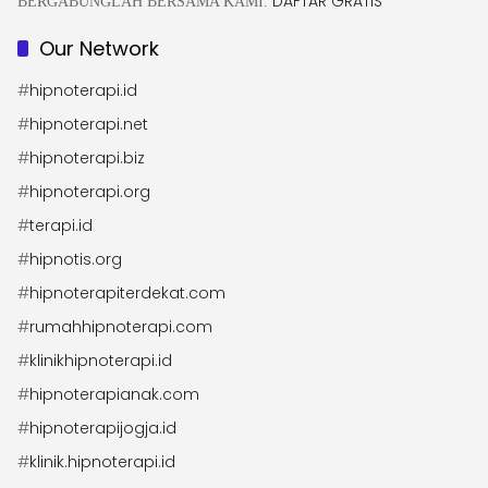
DAFTAR GRATIS
BERGABUNGLAH BERSAMA KAMI.
Our Network
#
hipnoterapi.id
#
hipnoterapi.net
#
hipnoterapi.biz
#
hipnoterapi.org
#
terapi.id
#
hipnotis.org
#
hipnoterapiterdekat.com
#
rumahhipnoterapi.com
#
klinikhipnoterapi.id
#
hipnoterapianak.com
#
hipnoterapijogja.id
#
klinik.hipnoterapi.id