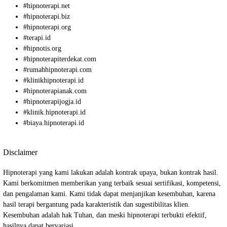
#
hipnoterapi.net
#
hipnoterapi.biz
#
hipnoterapi.org
#
terapi.id
#
hipnotis.org
#
hipnoterapiterdekat.com
#
rumahhipnoterapi.com
#
klinikhipnoterapi.id
#
hipnoterapianak.com
#
hipnoterapijogja.id
#
klinik.hipnoterapi.id
#
biaya.hipnoterapi.id
Disclaimer
Hipnoterapi yang kami lakukan adalah kontrak upaya, bukan kontrak hasil.
Kami berkomitmen memberikan yang terbaik sesuai sertifikasi, kompetensi,
dan pengalaman kami. Kami tidak dapat menjanjikan kesembuhan, karena
hasil terapi bergantung pada karakteristik dan sugestibilitas klien.
Kesembuhan adalah hak Tuhan, dan meski hipnoterapi terbukti efektif,
hasilnya dapat bervariasi.