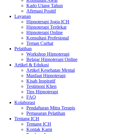
Konsultasi Awal
Kado Ulang Tahun
Afirmasi Positif
Layanan
Hipnoterapi Jogja ICH
Hipnoterapi Terdekat
Hipnoterapi Online
Konsultasi Profesional
Teman Curhat
Pelatihan
Workshop Hipnoterapi
Belajar Hipnoterapi Online
Artikel & Edukasi
Artikel Kesehatan Mental
Manfaat Hipnoterapi
Kisah Inspiratif
Testimoni Klien
Tips Hipnoterapi
FAQ
Kolaborasi
Pendaftaran Mitra Terapis
Pemasaran Pelatihan
Tentang ICH
Tentang ICH
Kontak Kami