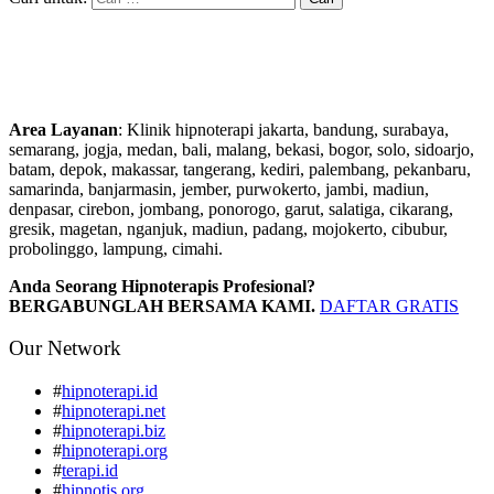
Area Layanan
: Klinik hipnoterapi jakarta, bandung, surabaya,
semarang, jogja, medan, bali, malang, bekasi, bogor, solo, sidoarjo,
batam, depok, makassar, tangerang, kediri, palembang, pekanbaru,
samarinda, banjarmasin, jember, purwokerto, jambi, madiun,
denpasar, cirebon, jombang, ponorogo, garut, salatiga, cikarang,
gresik, magetan, nganjuk, madiun, padang, mojokerto, cibubur,
probolinggo, lampung, cimahi.
Anda Seorang Hipnoterapis Profesional?
BERGABUNGLAH BERSAMA KAMI.
DAFTAR GRATIS
Our Network
#
hipnoterapi.id
#
hipnoterapi.net
#
hipnoterapi.biz
#
hipnoterapi.org
#
terapi.id
#
hipnotis.org