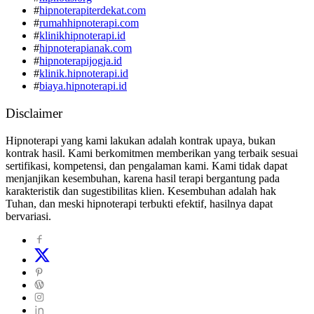
#
hipnoterapiterdekat.com
#
rumahhipnoterapi.com
#
klinikhipnoterapi.id
#
hipnoterapianak.com
#
hipnoterapijogja.id
#
klinik.hipnoterapi.id
#
biaya.hipnoterapi.id
Disclaimer
Hipnoterapi yang kami lakukan adalah kontrak upaya, bukan
kontrak hasil. Kami berkomitmen memberikan yang terbaik sesuai
sertifikasi, kompetensi, dan pengalaman kami. Kami tidak dapat
menjanjikan kesembuhan, karena hasil terapi bergantung pada
karakteristik dan sugestibilitas klien. Kesembuhan adalah hak
Tuhan, dan meski hipnoterapi terbukti efektif, hasilnya dapat
bervariasi.