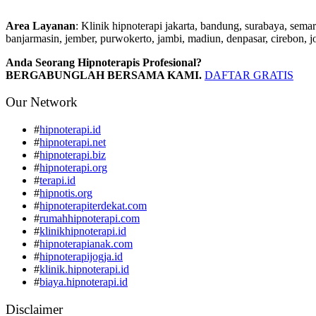
Area Layanan
: Klinik hipnoterapi jakarta, bandung, surabaya, sema
banjarmasin, jember, purwokerto, jambi, madiun, denpasar, cirebon, j
Anda Seorang Hipnoterapis Profesional?
BERGABUNGLAH BERSAMA KAMI.
DAFTAR GRATIS
Our Network
#
hipnoterapi.id
#
hipnoterapi.net
#
hipnoterapi.biz
#
hipnoterapi.org
#
terapi.id
#
hipnotis.org
#
hipnoterapiterdekat.com
#
rumahhipnoterapi.com
#
klinikhipnoterapi.id
#
hipnoterapianak.com
#
hipnoterapijogja.id
#
klinik.hipnoterapi.id
#
biaya.hipnoterapi.id
Disclaimer