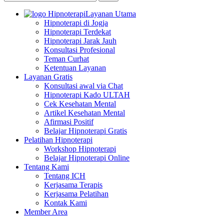
Layanan Utama
Hipnoterapi di Jogja
Hipnoterapi Terdekat
Hipnoterapi Jarak Jauh
Konsultasi Profesional
Teman Curhat
Ketentuan Layanan
Layanan Gratis
Konsultasi awal via Chat
Hipnoterapi Kado ULTAH
Cek Kesehatan Mental
Artikel Kesehatan Mental
Afirmasi Positif
Belajar Hipnoterapi Gratis
Pelatihan Hipnoterapi
Workshop Hipnoterapi
Belajar Hipnoterapi Online
Tentang Kami
Tentang ICH
Kerjasama Terapis
Kerjasama Pelatihan
Kontak Kami
Member Area