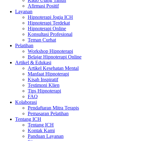
Kado Ulang Tahun
Afirmasi Positif
Layanan
Hipnoterapi Jogja ICH
Hipnoterapi Terdekat
Hipnoterapi Online
Konsultasi Profesional
Teman Curhat
Pelatihan
Workshop Hipnoterapi
Belajar Hipnoterapi Online
Artikel & Edukasi
Artikel Kesehatan Mental
Manfaat Hipnoterapi
Kisah Inspiratif
Testimoni Klien
Tips Hipnoterapi
FAQ
Kolaborasi
Pendaftaran Mitra Terapis
Pemasaran Pelatihan
Tentang ICH
Tentang ICH
Kontak Kami
Panduan Layanan