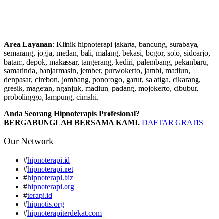
Area Layanan
: Klinik hipnoterapi jakarta, bandung, surabaya,
semarang, jogja, medan, bali, malang, bekasi, bogor, solo, sidoarjo,
batam, depok, makassar, tangerang, kediri, palembang, pekanbaru,
samarinda, banjarmasin, jember, purwokerto, jambi, madiun,
denpasar, cirebon, jombang, ponorogo, garut, salatiga, cikarang,
gresik, magetan, nganjuk, madiun, padang, mojokerto, cibubur,
probolinggo, lampung, cimahi.
Anda Seorang Hipnoterapis Profesional?
BERGABUNGLAH BERSAMA KAMI.
DAFTAR GRATIS
Our Network
#
hipnoterapi.id
#
hipnoterapi.net
#
hipnoterapi.biz
#
hipnoterapi.org
#
terapi.id
#
hipnotis.org
#
hipnoterapiterdekat.com