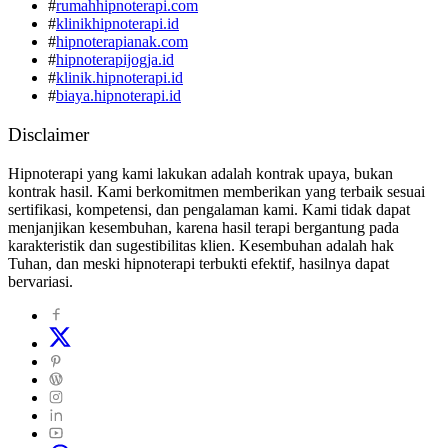
#
rumahhipnoterapi.com
#
klinikhipnoterapi.id
#
hipnoterapianak.com
#
hipnoterapijogja.id
#
klinik.hipnoterapi.id
#
biaya.hipnoterapi.id
Disclaimer
Hipnoterapi yang kami lakukan adalah kontrak upaya, bukan
kontrak hasil. Kami berkomitmen memberikan yang terbaik sesuai
sertifikasi, kompetensi, dan pengalaman kami. Kami tidak dapat
menjanjikan kesembuhan, karena hasil terapi bergantung pada
karakteristik dan sugestibilitas klien. Kesembuhan adalah hak
Tuhan, dan meski hipnoterapi terbukti efektif, hasilnya dapat
bervariasi.