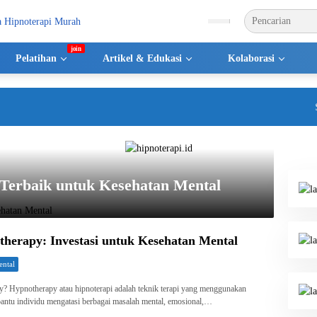
Pelatihan
Artikel & Edukasi
Kolaborasi
Selam
 Terbaik untuk Kesehatan Mental
herapy: Investasi untuk Kesehatan Mental
ental
? Hypnotherapy atau hipnoterapi adalah teknik terapi yang menggunakan
antu individu mengatasi berbagai masalah mental, emosional,…