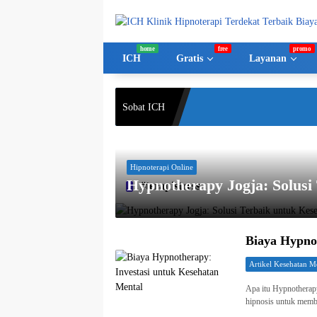
Langsung
ke
konten
ICH
Gratis
Layanan
Sobat ICH
Hipnoterapi Online
Hypnotherapy Jogja: Solusi
#terapistress
Biaya Hypnot
Artikel Kesehatan M
Apa itu Hypnotherapy
hipnosis untuk memb