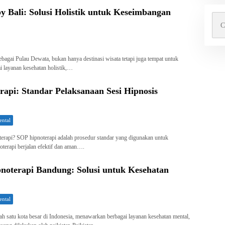
 Bali: Solusi Holistik untuk Keseimbangan
Cari
untu
ebagai Pulau Dewata, bukan hanya destinasi wisata tetapi juga tempat untuk
 layanan kesehatan holistik,…
api: Standar Pelaksanaan Sesi Hipnosis
ental
rapi? SOP hipnoterapi adalah prosedur standar yang digunakan untuk
oterapi berjalan efektif dan aman….
pnoterapi Bandung: Solusi untuk Kesehatan
ental
ah satu kota besar di Indonesia, menawarkan berbagai layanan kesehatan mental,