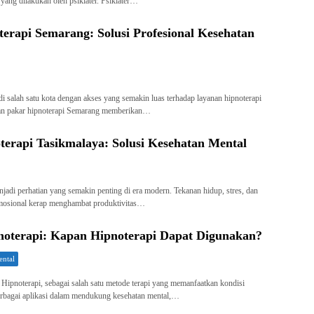
yang dilakukan oleh psikiater. Psikiater…
erapi Semarang: Solusi Profesional Kesehatan
i salah satu kota dengan akses yang semakin luas terhadap layanan hipnoterapi
ran pakar hipnoterapi Semarang memberikan…
terapi Tasikmalaya: Solusi Kesehatan Mental
jadi perhatian yang semakin penting di era modern. Tekanan hidup, stres, dan
emosional kerap menghambat produktivitas…
pnoterapi: Kapan Hipnoterapi Dapat Digunakan?
ental
 Hipnoterapi, sebagai salah satu metode terapi yang memanfaatkan kondisi
erbagai aplikasi dalam mendukung kesehatan mental,…