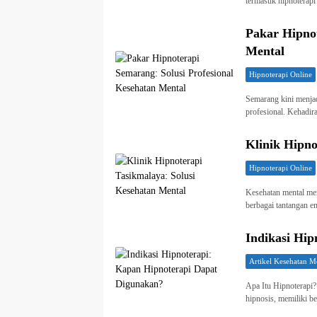
termasuk hipnoterapi 
Pakar Hipnot
Mental
Hipnoterapi Online
Semarang kini menjad
profesional. Kehadi
Klinik Hipno
Hipnoterapi Online
Kesehatan mental men
berbagai tantangan 
Indikasi Hi
Artikel Kesehatan M
Apa Itu Hipnoterapi?
hipnosis, memiliki b