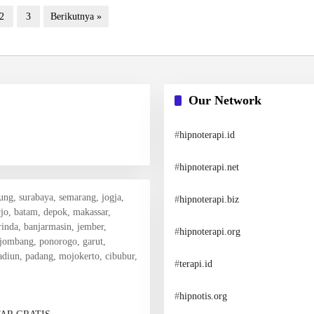
2
3
Berikutnya »
Our Network
#
hipnoterapi.id
#
hipnoterapi.net
dung, surabaya, semarang, jogja,
#
hipnoterapi.biz
rjo, batam, depok, makassar,
inda, banjarmasin, jember,
#
hipnoterapi.org
 jombang, ponorogo, garut,
madiun, padang, mojokerto, cibubur,
#
terapi.id
#
hipnotis.org