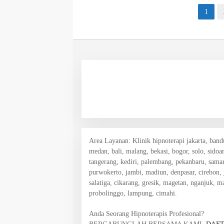
Paginasi
1
pos
Area Layanan
: Klinik hipnoterapi jakarta, ban
medan, bali, malang, bekasi, bogor, solo, sidoa
tangerang, kediri, palembang, pekanbaru, samar
purwokerto, jambi, madiun, denpasar, cirebon,
salatiga, cikarang, gresik, magetan, nganjuk, 
probolinggo, lampung, cimahi.
Anda Seorang Hipnoterapis Profesional?