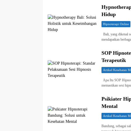
Hypnotherapy
Hidup
Hipnoterapi Online
Bali, yang dikenal s
mendapatkan berbagai
SOP Hipnoter
Terapeutik
Artikel Kesehatan M
Apa Itu SOP Hipnote
memastikan sesi hipn
Psikiater Hi
Mental
Artikel Kesehatan M
Bandung, sebagai sal