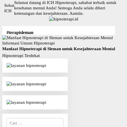
L
Selamat datang di ICH Hipnoterapi, sahabat terbaik untuk
Sobat
a
kesehatan mental Anda! Semoga Anda selalu diberi
ICH
n
ketenangan dan kesejahteraan. Aamiin.
g
s
u
#terapisleman
n
g
Informasi Umum Hipnoterapi
k
Manfaat Hipnoterapi di Sleman untuk Kesejahteraan Mental
e
Hipnoterapi Terdekat
k
o
n
t
e
n
C
a