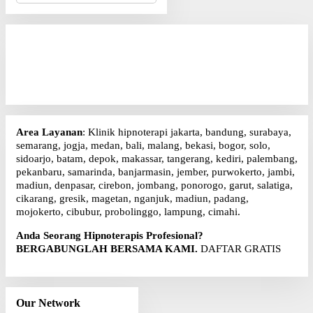
r
i
u
n
t
u
k
:
Area Layanan
: Klinik hipnoterapi jakarta, bandung, surabaya,
semarang, jogja, medan, bali, malang, bekasi, bogor, solo,
sidoarjo, batam, depok, makassar, tangerang, kediri, palembang,
pekanbaru, samarinda, banjarmasin, jember, purwokerto, jambi,
madiun, denpasar, cirebon, jombang, ponorogo, garut, salatiga,
cikarang, gresik, magetan, nganjuk, madiun, padang,
mojokerto, cibubur, probolinggo, lampung, cimahi.
Anda Seorang Hipnoterapis Profesional?
BERGABUNGLAH BERSAMA KAMI.
DAFTAR GRATIS
Our Network