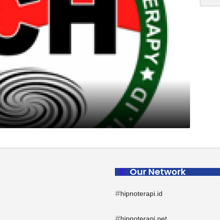
Our Network
#
hipnoterapi.id
#
hipnoterapi.net