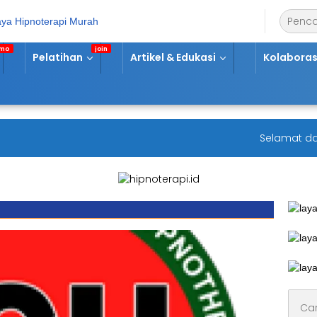
Pelatihan
Artikel & Edukasi
Kolaboras
Selamat datang
Cari
untuk: