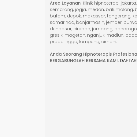
Area Layanan
: Klinik hipnoterapi jakar
semarang, jogja, medan, bali, malang, be
batam, depok, makassar, tangerang, ke
samarinda, banjarmasin, jember, purwok
denpasar, cirebon, jombang, ponorogo, g
gresik, magetan, nganjuk, madiun, pada
probolinggo, lampung, cimahi.
Anda Seorang Hipnoterapis Profesiona
BERGABUNGLAH BERSAMA KAMI.
DAFTAR