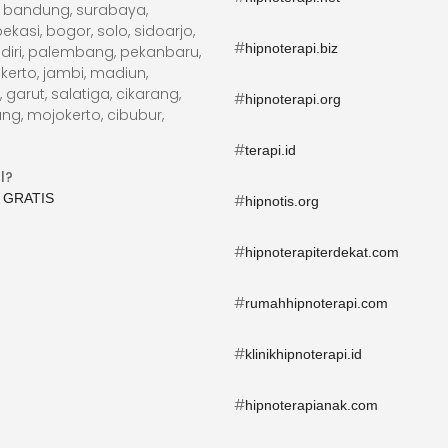
ta, bandung, surabaya,
kasi, bogor, solo, sidoarjo,
#
hipnoterapi.biz
diri, palembang, pekanbaru,
erto, jambi, madiun,
arut, salatiga, cikarang,
#
hipnoterapi.org
ng, mojokerto, cibubur,
#
terapi.id
l?
 GRATIS
#
hipnotis.org
#
hipnoterapiterdekat.com
#
rumahhipnoterapi.com
#
klinikhipnoterapi.id
#
hipnoterapianak.com