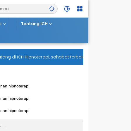
i
Tentang ICH
 di ICH Hipnoterapi, sahabat terbaik untuk kesehatan mental