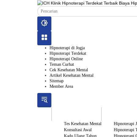
Langsung
ke
konten
Hipnoterapi di Jogja
Hipnoterapi Terdekat
Hipnoterapi Online
Teman Curhat
Cek Kesehatan Mental
Artikel Kesehatan Mental
Sitemap
Member Area
ICH
Gratis
Layanan
Tes Kesehatan Mental
Hipnoterapi 
Konsultasi Awal
Hipnoterapi 
Kado Ulang Tahun
Hipnoterapi 