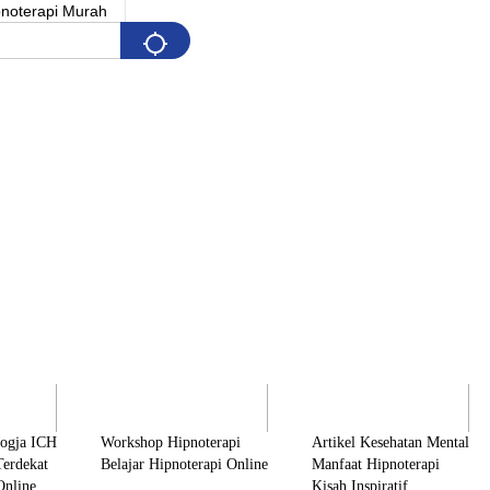
Pelatihan
Artikel & Edukasi
K
Jogja ICH
Workshop Hipnoterapi
Artikel Kesehatan Mental
Terdekat
Belajar Hipnoterapi Online
Manfaat Hipnoterapi
Online
Kisah Inspiratif