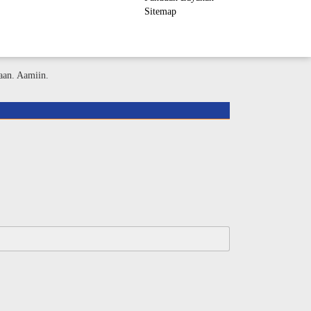
Sitemap
ember Area
aan. Aamiin.