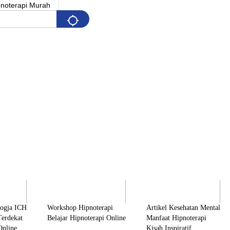
Pelatihan
Artikel & Edukasi
K
Jogja ICH
Workshop Hipnoterapi
Artikel Kesehatan Mental
Terdekat
Belajar Hipnoterapi Online
Manfaat Hipnoterapi
Online
Kisah Inspiratif