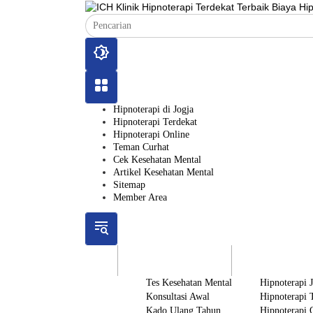
Langsung
ke
konten
Hipnoterapi di Jogja
Hipnoterapi Terdekat
Hipnoterapi Online
Teman Curhat
Cek Kesehatan Mental
Artikel Kesehatan Mental
Sitemap
Member Area
ICH
Gratis
Layanan
Tes Kesehatan Mental
Hipnoterapi 
Konsultasi Awal
Hipnoterapi 
Kado Ulang Tahun
Hipnoterapi 