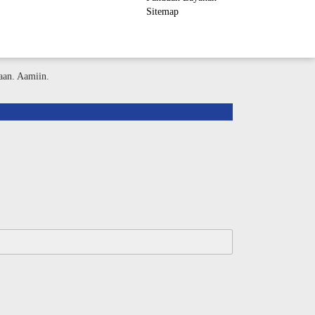
Sitemap
ember Area
aan. Aamiin.