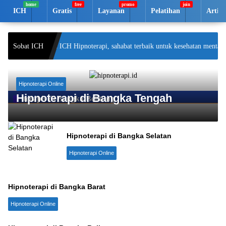
Langsung
ICH
Gratis
Layanan
Pelatihan
Artik
ke
konten
Selamat datang di ICH Hipnoterapi, sahabat terbaik untuk kesehatan mental A
Sobat ICH
Hipnoterapi Online
Hipnoterapi di Bangka Tengah
terapis di Bangka Belitung
Hipnoterapi di Bangka Selatan
Hipnoterapi Online
Hipnoterapi di Bangka Barat
Hipnoterapi Online