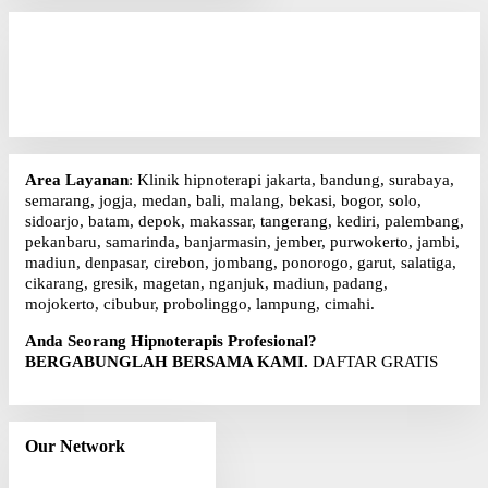
i
u
n
t
u
k
:
Area Layanan
: Klinik hipnoterapi jakarta, bandung, surabaya,
semarang, jogja, medan, bali, malang, bekasi, bogor, solo,
sidoarjo, batam, depok, makassar, tangerang, kediri, palembang,
pekanbaru, samarinda, banjarmasin, jember, purwokerto, jambi,
madiun, denpasar, cirebon, jombang, ponorogo, garut, salatiga,
cikarang, gresik, magetan, nganjuk, madiun, padang,
mojokerto, cibubur, probolinggo, lampung, cimahi.
Anda Seorang Hipnoterapis Profesional?
BERGABUNGLAH BERSAMA KAMI.
DAFTAR GRATIS
Our Network