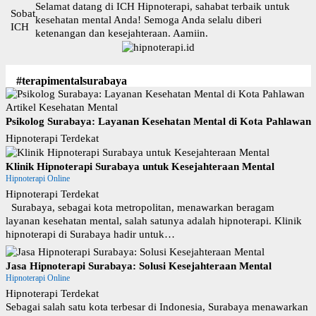
L
Selamat datang di ICH Hipnoterapi, sahabat terbaik untuk
Sobat
a
kesehatan mental Anda! Semoga Anda selalu diberi
ICH
n
ketenangan dan kesejahteraan. Aamiin.
g
s
u
#terapimentalsurabaya
n
g
Artikel Kesehatan Mental
k
Psikolog Surabaya: Layanan Kesehatan Mental di Kota Pahlawan
e
Hipnoterapi Terdekat
k
o
Klinik Hipnoterapi Surabaya untuk Kesejahteraan Mental
n
Hipnoterapi Online
t
e
Hipnoterapi Terdekat
n
Surabaya, sebagai kota metropolitan, menawarkan beragam
layanan kesehatan mental, salah satunya adalah hipnoterapi. Klinik
hipnoterapi di Surabaya hadir untuk…
Jasa Hipnoterapi Surabaya: Solusi Kesejahteraan Mental
Hipnoterapi Online
Hipnoterapi Terdekat
Sebagai salah satu kota terbesar di Indonesia, Surabaya menawarkan