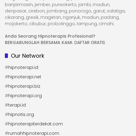
banjarmasin, jember, purwokerto, jambi, madiun,
denpasar, cirebon, jombang, ponorogo, garut, salatiga,
cikarang, gresik, magetan, nganjuk, madiun, padang,
mojokerto, cibubur, probolinggo, lampung, cimahi.
Anda Seorang Hipnoterapis Profesional?
BERGABUNGLAH BERSAMA KAMI.
DAFTAR GRATIS
Our Network
#
hipnoterapi.id
#
hipnoterapi.net
#
hipnoterapi.biz
#
hipnoterapi.org
#
terapi.id
#
hipnotis.org
#
hipnoterapiterdekat.com
#
rumahhipnoterapi.com